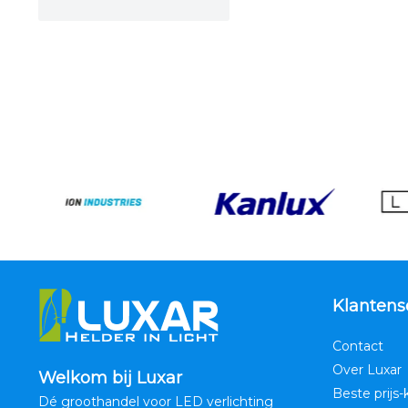
Klantens
Contact
Over Luxar
Welkom bij Luxar
Beste prijs-
Dé groothandel voor LED verlichting