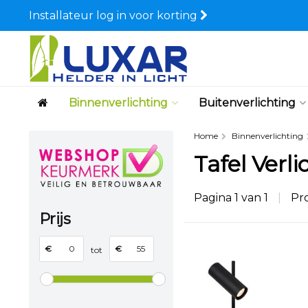
Installateur log in voor korting
Binnenverlichting
Buitenverlichting
Home
Binnenverlichting
Tafel Verl
Pagina 1 van 1
|
Pr
Prijs
€
€
tot