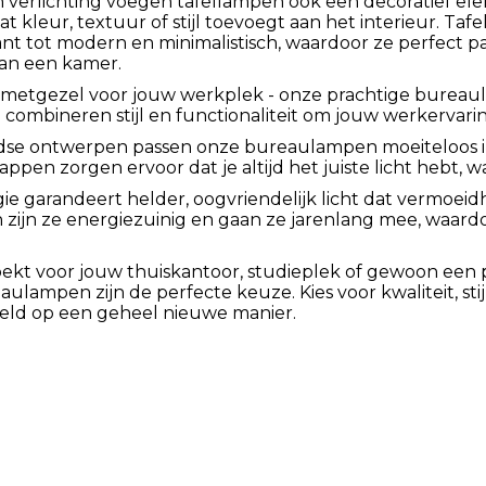
n verlichting voegen tafellampen ook een decoratief e
t kleur, textuur of stijl toevoegt aan het interieur. Taf
ant tot modern en minimalistisch, waardoor ze perfect p
van een kamer.
metgezel voor jouw werkplek - onze prachtige bureaula
mbineren stijl en functionaliteit om jouw werkervaring
jdse ontwerpen passen onze bureaulampen moeiteloos in 
pen zorgen ervoor dat je altijd het juiste licht hebt, wa
 garandeert helder, oogvriendelijk licht dat vermoeidh
zijn ze energiezuinig en gaan ze jarenlang mee, waardoo
ekt voor jouw thuiskantoor, studieplek of gewoon een p
eaulampen zijn de perfecte keuze. Kies voor kwaliteit, s
reld op een geheel nieuwe manier.