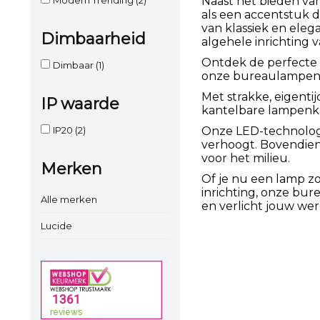
Naast het bieden va
als een accentstuk da
van klassiek en eleg
Dimbaarheid
algehele inrichting 
Ontdek de perfecte 
Dimbaar
(1)
onze bureaulampen co
Met strakke, eigenti
IP waarde
kantelbare lampenkap
IP20
(2)
Onze LED-technologie
verhoogt. Bovendien 
voor het milieu.
Merken
Of je nu een lamp zo
inrichting, onze bur
Alle merken
en verlicht jouw we
Lucide