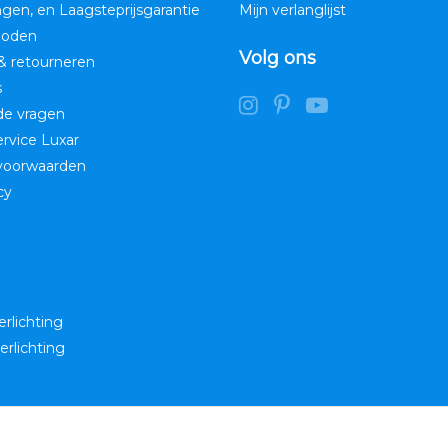
ngen, en Laagsteprijsgarantie
Mijn verlanglijst
hoden
Volg ons
& retourneren
s
de vragen
service Luxar
voorwaarden
cy
erlichting
erlichting