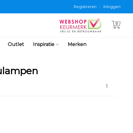
Registreren
|
Inloggen
0
Outlet
Inspiratie
Merken
aulampen
1