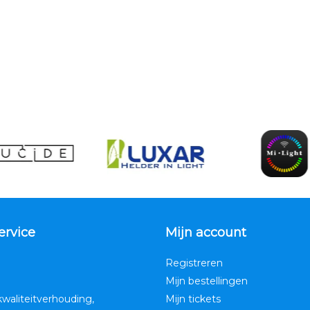
ervice
Mijn account
Registreren
Mijn bestellingen
kwaliteitverhouding,
Mijn tickets