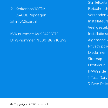
Staffelkorti
Betaalmet
Kerkenbos 1063M
Verzenden 
6546BB Nijmegen
Installateur
info@luxar.nl
Veel gestel
Installatie 
KVK nummer: KVK 54296579
Algemene 
BTW-nummer: NL001861710B75
Privacy poli
Disclaimer
Sitemap
Lichtkleur
IP-Waarde
1-Fase Railv
3-Fase Railv
© Copyright 2026 Luxar.nl