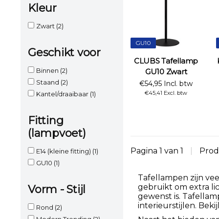
Kleur
Zwart
(2)
GU10
Geschikt voor
CLUBS Tafellamp
Binnen
(2)
GU10 Zwart
Staand
(2)
€54,95 Incl. btw
€45,41 Excl. btw
Kantel/draaibaar
(1)
Fitting
(lampvoet)
Pagina 1 van 1
|
Prod
E14 (kleine fitting)
(1)
GU10
(1)
Tafellampen zijn vee
gebruikt om extra li
Vorm - Stijl
gewenst is. Tafellamp
interieurstijlen. Bek
Rond
(2)
Modern Trending
(2)