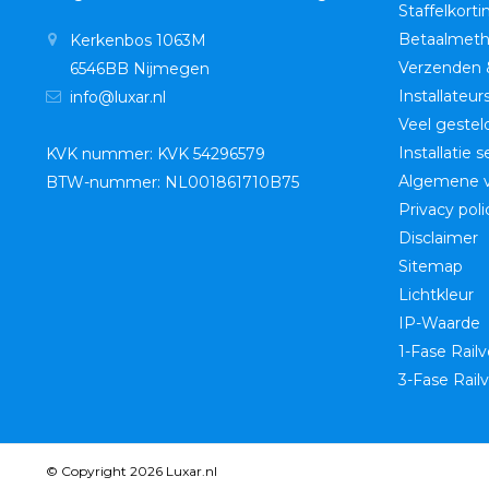
Staffelkorti
Betaalmet
Kerkenbos 1063M
Verzenden 
6546BB Nijmegen
Installateur
info@luxar.nl
Veel gestel
Installatie 
KVK nummer: KVK 54296579
Algemene 
BTW-nummer: NL001861710B75
Privacy poli
Disclaimer
Sitemap
Lichtkleur
IP-Waarde
1-Fase Railv
3-Fase Railv
© Copyright 2026 Luxar.nl