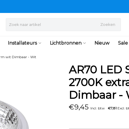
Zoeken
Installateurs
Lichtbronnen
Nieuw
Sale
m wit Dimbaar - Wit
AR70 LED 
2700K extr
Dimbaar - 
€
9,45
Incl. btw
€7,81
Excl. 