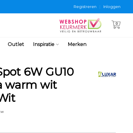
Registreren
|
Inloggen
0
Outlet
Inspiratie
Merken
Spot 6W GU10
a warm wit
Wit
btw