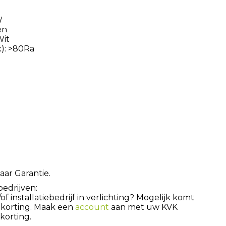
W
en
Wit
): >80Ra
aar Garantie.
bedrijven:
 installatiebedrijf in verlichting? Mogelijk komt
 korting. Maak een
account
aan met uw KVK
orting.