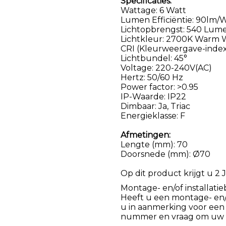
Specificaties:
Wattage: 6 Watt
Lumen Efficiëntie: 90lm/
Lichtopbrengst: 540 Lum
Lichtkleur: 2700K Warm 
CRI (Kleurweergave-index
Lichtbundel: 45°
Voltage: 220-240V(AC)
Hertz: 50/60 Hz
Power factor: >0.95
IP-Waarde: IP22
Dimbaar: Ja, Triac
Energieklasse: F
Afmetingen:
Lengte (mm): 70
Doorsnede (mm): Ø70
Op dit product krijgt u 2 J
Montage- en/of installatie
Heeft u een montage- en/of
u in aanmerking voor een
nummer en vraag om uw k