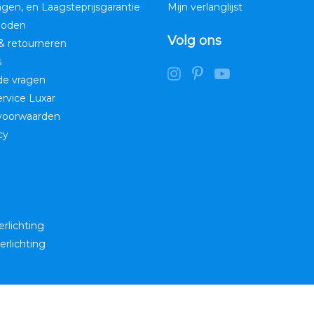
ngen, en Laagsteprijsgarantie
Mijn verlanglijst
hoden
Volg ons
& retourneren
s
de vragen
service Luxar
voorwaarden
cy
erlichting
erlichting