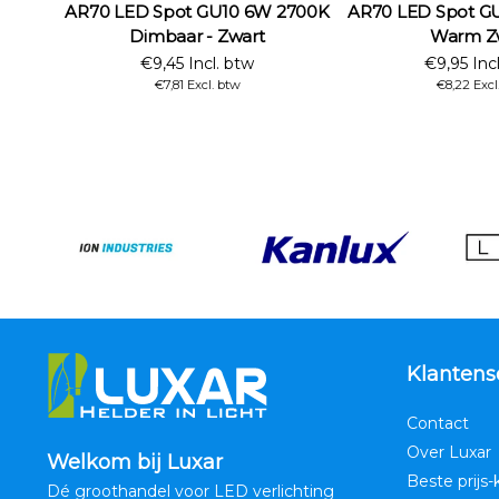
AR70 LED Spot GU10 6W 2700K
AR70 LED Spot G
Dimbaar - Zwart
Warm Z
€9,45 Incl. btw
€9,95 Inc
€7,81 Excl. btw
€8,22 Excl
Klantens
Contact
Over Luxar
Welkom bij Luxar
Beste prijs-
Dé groothandel voor LED verlichting