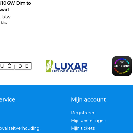
U10 6W Dim to
wart
l. btw
. btw
ervice
Mijn account
Registreren
Mijn bestellingen
kwaliteitverhouding,
Mijn tickets