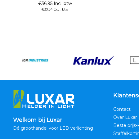
€36,95 Incl. btw
€30,54 Excl. btw
Klantens
Contact
Over Luxar
Welkom bij Luxar
Beste prijs-
Dé groothandel voor LED verlichting
Staffelkorti