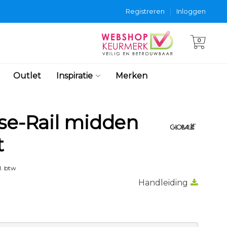
Registreren
|
Inloggen
0
Outlet
Inspiratie
Merken
ase-Rail midden
t
l. btw
Handleiding