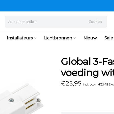
Zoeken
Installateurs
Lichtbronnen
Nieuw
Sale
Global 3-F
voeding wi
€
25,95
Incl. btw
€21,45
Exc