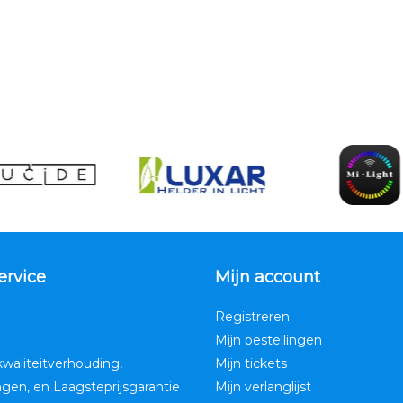
ervice
Mijn account
Registreren
Mijn bestellingen
kwaliteitverhouding,
Mijn tickets
ngen, en Laagsteprijsgarantie
Mijn verlanglijst