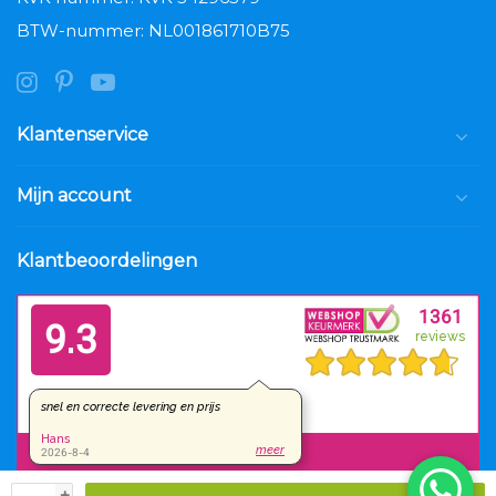
BTW-nummer: NL001861710B75
Klantenservice
Mijn account
Klantbeoordelingen
+