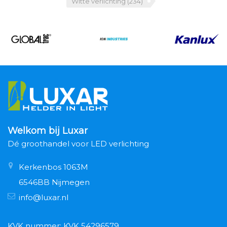
Witte verlichting
(234)
Welkom bij Luxar
Dé groothandel voor LED verlichting
Kerkenbos 1063M
6546BB Nijmegen
info@luxar.nl
KVK nummer: KVK 54296579