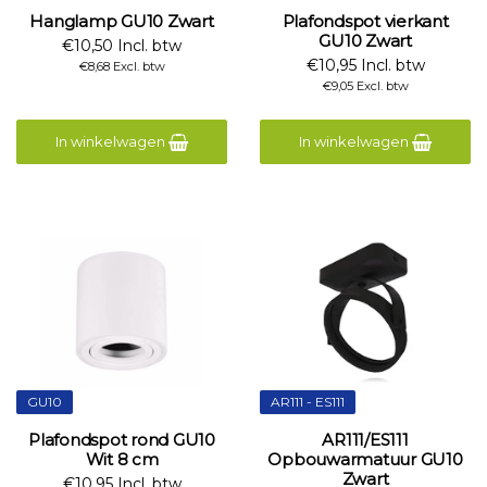
Hanglamp GU10 Zwart
Plafondspot vierkant
GU10 Zwart
€10,50 Incl. btw
€10,95 Incl. btw
€8,68 Excl. btw
€9,05 Excl. btw
In winkelwagen
In winkelwagen
GU10
AR111 - ES111
Plafondspot rond GU10
AR111/ES111
Wit 8 cm
Opbouwarmatuur GU10
Zwart
€10,95 Incl. btw