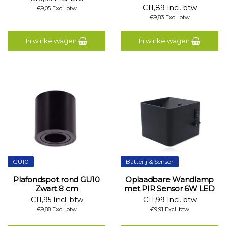
€11,89 Incl. btw
€9,05 Excl. btw
€9,83 Excl. btw
In winkelwagen
In winkelwagen
GU10
Batterij & Sensor
Plafondspot rond GU10
Oplaadbare Wandlamp
Zwart 8 cm
met PIR Sensor 6W LED
€11,95 Incl. btw
€11,99 Incl. btw
€9,88 Excl. btw
€9,91 Excl. btw