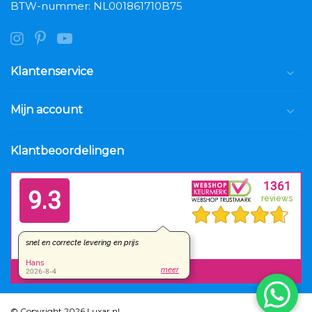
BTW-nummer: NL001861710B75
Klantenservice
Mijn account
Klantbeoordelingen
© Copyright 2026 Luxar.nl