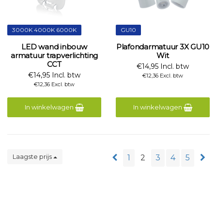
3000K 4000K 6000K
GU10
LED wand inbouw
Plafondarmatuur 3X GU10
armatuur trapverlichting
Wit
CCT
€14,95 Incl. btw
€14,95 Incl. btw
€12,36 Excl. btw
€12,36 Excl. btw
In winkelwagen
In winkelwagen
Laagste prijs
1
2
3
4
5