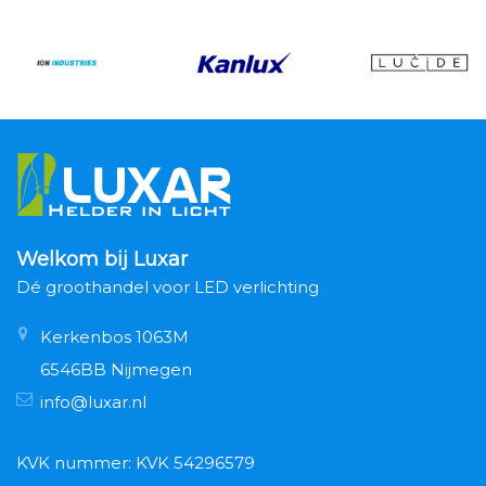
Welkom bij Luxar
Dé groothandel voor LED verlichting
Kerkenbos 1063M
6546BB Nijmegen
info@luxar.nl
KVK nummer: KVK 54296579