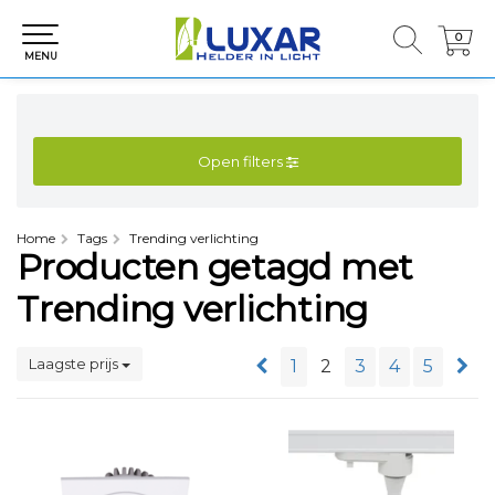
0
0
MENU
Open filters
Home
Tags
Trending verlichting
Producten getagd met
Trending verlichting
Laagste prijs
1
2
3
4
5