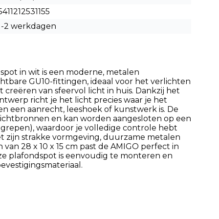
5411212531155
1-2 werkdagen
pot in wit is een moderne, metalen
tbare GU10-fittingen, ideaal voor het verlichten
 creëren van sfeervol licht in huis. Dankzij het
twerp richt je het licht precies waar je het
en een aanrecht, leeshoek of kunstwerk is. De
D-lichtbronnen en kan worden aangesloten op een
grepen), waardoor je volledige controle hebt
 Met zijn strakke vormgeving, duurzame metalen
 van 28 x 10 x 15 cm past de AMIGO perfect in
ze plafondspot is eenvoudig te monteren en
bevestigingsmateriaal.