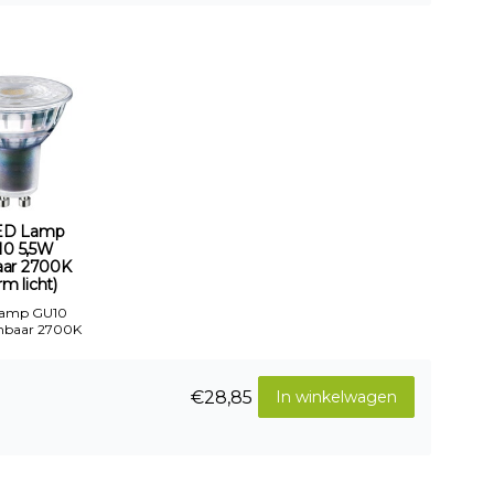
ED Lamp
10 5,5W
aar 2700K
m licht)
Lamp GU10
mbaar 2700K
€28,85
In winkelwagen