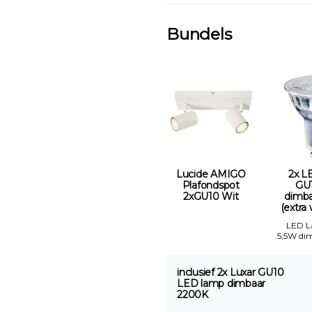
Bundels
Lucide AMIGO
2x L
Plafondspot
GU
2xGU10 Wit
dimb
(extra 
LED 
5,5W di
inclusief 2x Luxar GU10
LED lamp dimbaar
2200K