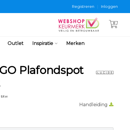
Registreren
|
Inloggen
0
Outlet
Inspiratie
Merken
GO Plafondspot
t
. btw
Handleiding