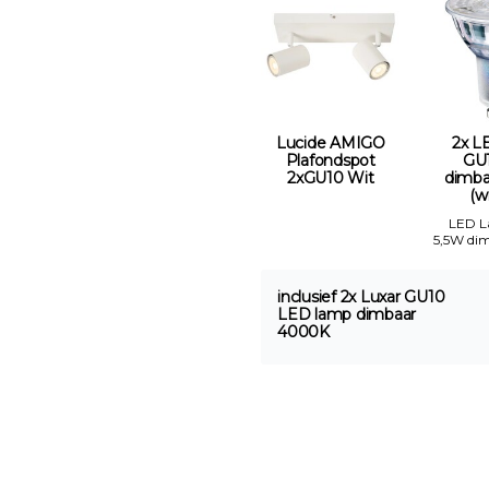
Lucide AMIGO
2x L
Plafondspot
GU
2xGU10 Wit
dimba
(wi
LED 
5,5W di
inclusief 2x Luxar GU10
LED lamp dimbaar
4000K