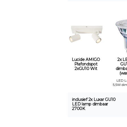
Lucide AMIGO
2x L
Plafondspot
GU
2xGU10 Wit
dimb
(war
LED 
5,5W di
inclusief 2x Luxar GU10
LED lamp dimbaar
2700K