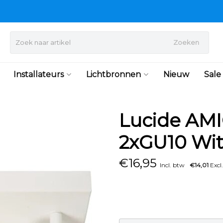
Zoeken
Installateurs
Lichtbronnen
Nieuw
Sale
Lucide AMI
2xGU10 Wi
€
16,95
Incl. btw
€14,01
Excl