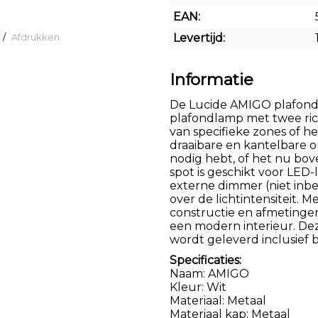
EAN:
/
Afdrukken
Levertijd:
Informatie
De Lucide AMIGO plafonds
plafondlamp met twee rich
van specifieke zones of het
draaibare en kantelbare on
nodig hebt, of het nu bov
spot is geschikt voor LE
externe dimmer (niet inbe
over de lichtintensiteit.
constructie en afmetingen
een modern interieur. De
wordt geleverd inclusief 
Specificaties:
Naam: AMIGO
Kleur: Wit
Materiaal: Metaal
Materiaal kap: Metaal