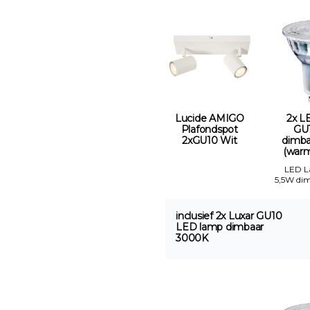
Lucide AMIGO
2x L
Plafondspot
GU
2xGU10 Wit
dimb
(warm 
LED 
5,5W di
inclusief 2x Luxar GU10
LED lamp dimbaar
3000K