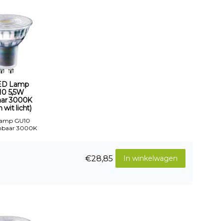
ED Lamp
10 5,5W
aar 3000K
wit licht)
Lamp GU10
mbaar 3000K
€28,85
In winkelwagen