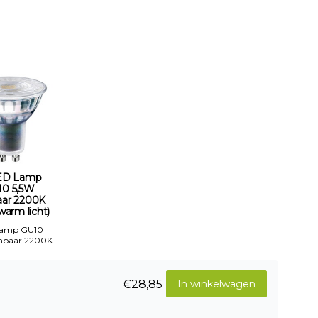
ED Lamp
10 5,5W
aar 2200K
warm licht)
Lamp GU10
mbaar 2200K
€28,85
In winkelwagen