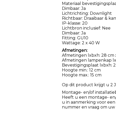
Materiaal bevestigingsplaa
Dimbaar: Ja
Lichtrichting: Downlight
Richtbaar: Draaibaar & ka
IP-klasse: 20
Lichtbron inclusief: Nee
Dimbaar: Ja
Fitting: GU10
Wattage: 2 x 40 W
Afmetingen:
Afmetingen lxbxh: 28 cm x
Afmetingen lampenkap lxbx
Bevestigingsplaat lxbxh: 
Hoogte min.: 12 cm
Hoogte max.: 15 cm
Op dit product krijgt u 2 J
Montage- en/of installatie
Heeft u een montage- en/of
u in aanmerking voor een
nummer en vraag om uw k