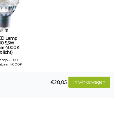
ED Lamp
10 5,5W
ar 4000K
t licht)
Lamp GU10
mbaar 4000K
€28,85
In winkelwagen