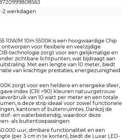
8720999808563
1-2 werkdagen
P65 10W/M 10m 5500K is een hoogwaardige Chip
 ontworpen voor flexibele en veelzijdige
COB-technologie zorgt voor een gelijkmatige en
onder zichtbare lichtpunten, wat bijdraagt aan
uitstraling. Met een lengte van 10 meter, biedt
atie van krachtige prestaties, energiezuinigheid
5000K zorgt voor een heldere en energieke sfeer,
rgave-index (CRI >90) kleuren natuurgetrouw
ieverbruik van 10 watt per meter en een totale
umen, is deze strip ideaal voor zowel functionele
ningen, kantoren of buitenruimtes. Dankzij de
rip stof- en waterbestendig, waardoor deze
nen- als buitentoepassingen.
0.000 uur, dimbare functionaliteit en een
te (per 3 cm in te korten), biedt de Luxar LED-