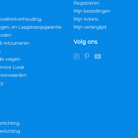
Registreren
Mijn bestellingen
kwaliteitverhouding,
Mijn tickets
ngen, en Laagsteprijsgarantie
Mijn verlanglijst
hoden
Volg ons
& retourneren
s
de vragen
service Luxar
voorwaarden
cy
erlichting
erlichting