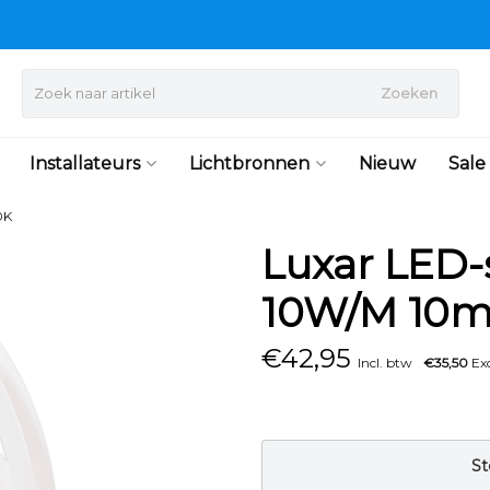
Zoeken
Installateurs
Lichtbronnen
Nieuw
Sale
0K
Luxar LED-s
10W/M 10m
€
42,95
Incl. btw
€35,50
Exc
St