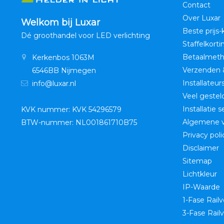
Contact
Over Luxar
Welkom bij Luxar
Beste prijs-
Dé groothandel voor LED verlichting
Staffelkorti
Betaalmet
Kerkenbos 1063M
Verzenden 
6546BB Nijmegen
Installateur
info@luxar.nl
Veel gestel
Installatie 
KVK nummer: KVK 54296579
Algemene 
BTW-nummer: NL001861710B75
Privacy poli
Disclaimer
Sitemap
Lichtkleur
IP-Waarde
1-Fase Railv
3-Fase Railv