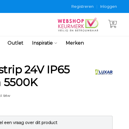
Registreren
|
Inloggen
0
Outlet
Inspiratie
Merken
trip 24V IP65
 5500K
l. btw
el een vraag over dit product