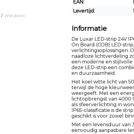
EAN:
Levertijd:
/
Afdrukken
Informatie
De Luxar LED-strip 24V I
On Board (COB) LED-strip,
verlichtingsoplossingen. 
naadloze lichtverdeling z
een moderne en stijlvolle 
deze LED-strip een combin
en duurzaamheid.
Het koel witte licht van 
terwijl de hoge kleurwee
weergeeft. Met een energ
lichtopbrengst van 4000 l
als sfeerverlichting in wo
IP65-classificatie is de st
geschikt is voor zowel bin
Met een levensduur van 3
eenvoudig aanpasbare leng