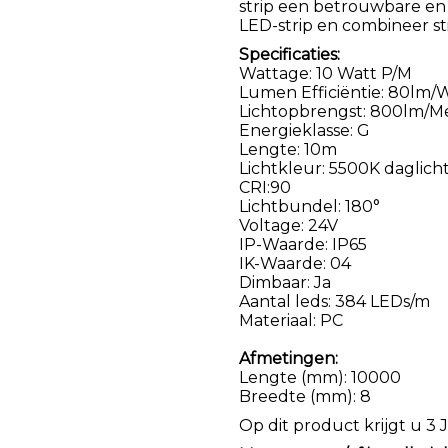
strip een betrouwbare en v
LED-strip en combineer stijl
Specificaties:
Wattage: 10 Watt P/M
Lumen Efficiëntie: 80lm/
Lichtopbrengst: 800lm/M
Energieklasse: G
Lengte: 10m
Lichtkleur: 5500K daglich
CRI:90
Lichtbundel: 180°
Voltage: 24V
IP-Waarde: IP65
IK-Waarde: 04
Dimbaar: Ja
Aantal leds: 384 LEDs/m
Materiaal: PC
Afmetingen:
Lengte (mm): 10000
Breedte (mm): 8
Op dit product krijgt u 3 J