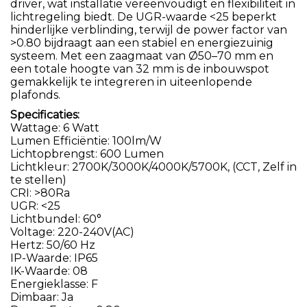
driver, wat installatie vereenvoudigt en flexibiliteit in
lichtregeling biedt. De UGR-waarde <25 beperkt
hinderlijke verblinding, terwijl de power factor van
>0.80 bijdraagt aan een stabiel en energiezuinig
systeem. Met een zaagmaat van Ø50–70 mm en
een totale hoogte van 32 mm is de inbouwspot
gemakkelijk te integreren in uiteenlopende
plafonds.
Specificaties:
Wattage: 6 Watt
Lumen Efficiëntie: 100lm/W
Lichtopbrengst: 600 Lumen
Lichtkleur: 2700K/3000K/4000K/5700K, (CCT, Zelf in
te stellen)
CRI: >80Ra
UGR: <25
Lichtbundel: 60°
Voltage: 220-240V(AC)
Hertz: 50/60 Hz
IP-Waarde: IP65
IK-Waarde: 08
Energieklasse: F
Dimbaar: Ja