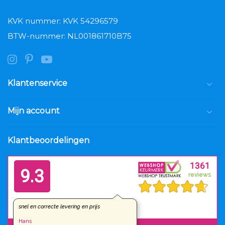
KVK nummer: KVK 54296579
BTW-nummer: NL001861710B75
Klantenservice
Mijn account
Klantbeoordelingen