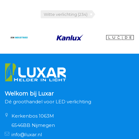
Witte verlichting
(234)
Welkom bij Luxar
Dé groothandel voor LED verlichting
Kerkenbos 1063M
6546BB Nijmegen
info@luxar.nl