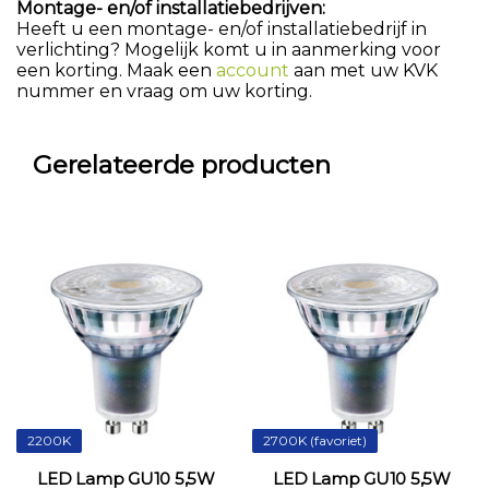
Montage- en/of installatiebedrijven:
Heeft u een montage- en/of installatiebedrijf in
verlichting? Mogelijk komt u in aanmerking voor
een korting. Maak een
account
aan met uw KVK
nummer en vraag om uw korting.
Gerelateerde producten
2200K
2700K (favoriet)
30
LED Lamp GU10 5,5W
LED Lamp GU10 5,5W
L