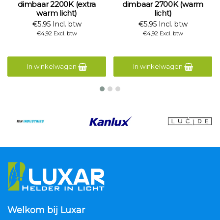
dimbaar 2200K (extra
dimbaar 2700K (warm
dim
warm licht)
licht)
€5,95 Incl. btw
€5,95 Incl. btw
€4,92 Excl. btw
€4,92 Excl. btw
In winkelwagen
In winkelwagen
Welkom bij Luxar