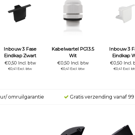
Inbouw 3 Fase
Kabelwartel PG13.5
Inbouw 3 F
Eindkap Zwart
Wit
Eindkap W
€0,50 Incl. btw
€0,50 Incl. btw
€0,50 Incl. 
€0,41 Excl. btw
€0,41 Excl. btw
€0,41 Excl. b
ur/ omruilgarantie
Gratis verzending vanaf 99