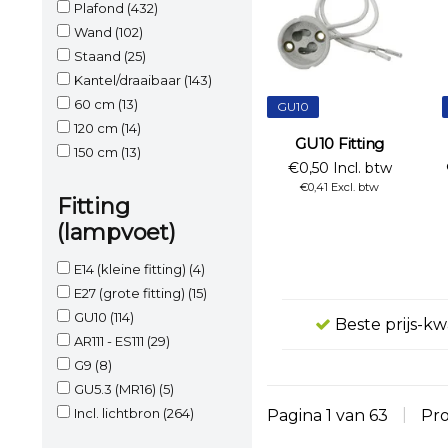
Plafond
(432)
Wand
(102)
Staand
(25)
Kantel/draaibaar
(143)
60 cm
(13)
GU10
120 cm
(14)
GU10 Fitting
150 cm
(13)
€0,50 Incl. btw
€0,41 Excl. btw
Fitting
(lampvoet)
E14 (kleine fitting)
(4)
E27 (grote fitting)
(15)
GU10
(114)
Beste prijs-kw
AR111 - ES111
(29)
G9
(8)
GU5.3 (MR16)
(5)
Incl. lichtbron
(264)
Pagina 1 van 63
|
Pr