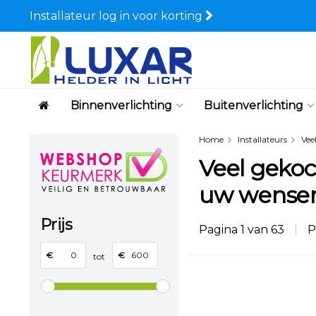
Installateur log in voor korting
Binnenverlichting
Buitenverlichting
Home
Installateurs
Vee
Veel gekoch
uw wense
Prijs
Pagina 1 van 63
|
P
€
€
tot