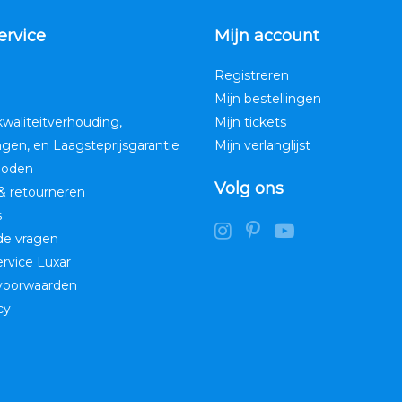
ervice
Mijn account
Registreren
Mijn bestellingen
kwaliteitverhouding,
Mijn tickets
ngen, en Laagsteprijsgarantie
Mijn verlanglijst
hoden
Volg ons
& retourneren
s
de vragen
service Luxar
voorwaarden
cy