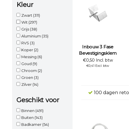
Kleur
Zwart
(311)
Wit
(297)
Grijs
(38)
Aluminium
(35)
RVS
(3)
Inbouw 3 Fase
Koper
(2)
Bevestigingsklem
Messing
(6)
€0,50 Incl. btw
Goud
(9)
€0,41 Excl. btw
Chroom
(2)
Groen
(3)
Zilver
(14)
100 dagen reto
Geschikt voor
Binnen
(491)
Buiten
(143)
Badkamer
(54)