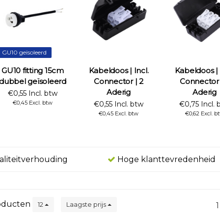
GU10 geïsoleerd
GU10 fitting 15cm
Kabeldoos | Incl.
Kabeldoos | 
dubbel geïsoleerd
Connector | 2
Connector 
Aderig
Aderig
€0,55 Incl. btw
€0,45 Excl. btw
€0,55 Incl. btw
€0,75 Incl. 
€0,45 Excl. btw
€0,62 Excl. b
aliteitverhouding
Hoge klanttevredenheid
oducten
12
Laagste prijs
1