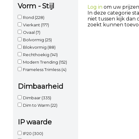
Vorm - Stijl
Log in
om uw prijzen 
In deze categorie st
Rond
(228)
niet tussen kijk dan
zoekt kunnen toevo
Vierkant
(177)
Ovaal
(7)
Bolvormig
(25)
Blokvormig
(88)
Rechthoekig
(141)
Modern Trending
(152)
Frameless Trimless
(4)
Dimbaarheid
Dimbaar
(335)
Dim to Warm
(22)
IP waarde
IP20
(300)