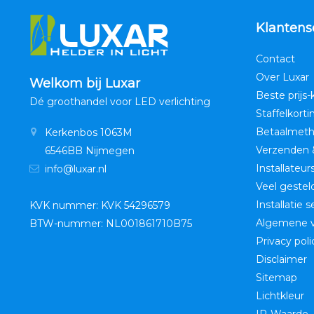
Klantens
Contact
Over Luxar
Welkom bij Luxar
Beste prijs-
Dé groothandel voor LED verlichting
Staffelkorti
Betaalmet
Kerkenbos 1063M
Verzenden 
6546BB Nijmegen
Installateur
info@luxar.nl
Veel gestel
Installatie 
KVK nummer: KVK 54296579
Algemene 
BTW-nummer: NL001861710B75
Privacy poli
Disclaimer
Sitemap
Lichtkleur
IP-Waarde