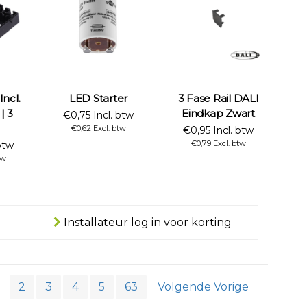
Incl.
LED Starter
3 Fase Rail DALI
| 3
Eindkap Zwart
€0,75 Incl. btw
€0,62 Excl. btw
€0,95 Incl. btw
€0,79 Excl. btw
btw
tw
Installateur log in voor korting
2
3
4
5
63
Volgende Vorige