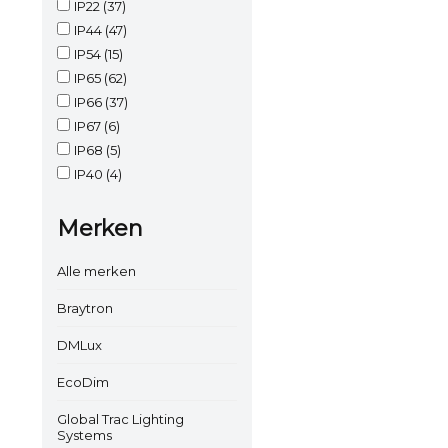
IP22
(37)
IP44
(47)
IP54
(15)
IP65
(62)
IP66
(37)
IP67
(6)
IP68
(5)
IP40
(4)
Merken
Alle merken
Braytron
DMLux
EcoDim
Global Trac Lighting
Systems