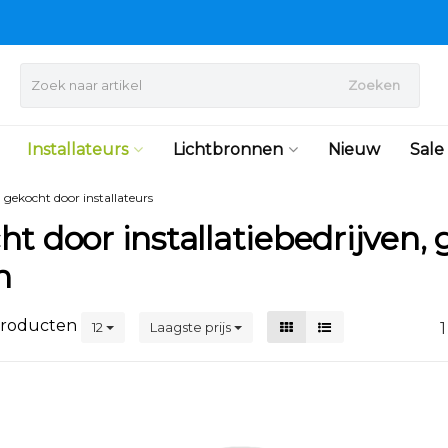
Zoeken
Installateurs
Lichtbronnen
Nieuw
Sale
l gekocht door installateurs
t door installatiebedrijven, g
n
roducten
12
Laagste prijs
1