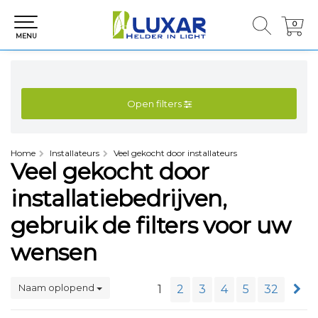
0
0
MENU
Open filters
Home
Installateurs
Veel gekocht door installateurs
Veel gekocht door
installatiebedrijven,
gebruik de filters voor uw
wensen
Naam oplopend
1
2
3
4
5
32