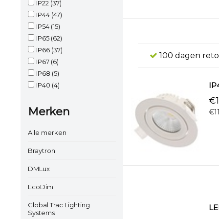
IP22
(37)
IP44
(47)
IP54
(15)
IP65
(62)
IP66
(37)
100 dagen reto
IP67
(6)
IP68
(5)
IP
IP40
(4)
€1
Merken
€1
Alle merken
Braytron
DMLux
EcoDim
Global Trac Lighting
LE
Systems