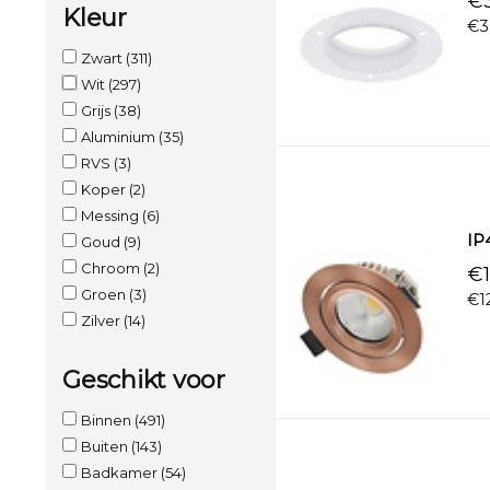
€3
Kleur
€3
Zwart
(311)
Wit
(297)
Grijs
(38)
Aluminium
(35)
RVS
(3)
Koper
(2)
Messing
(6)
IP
Goud
(9)
Chroom
(2)
€1
Groen
(3)
€1
Zilver
(14)
Geschikt voor
Binnen
(491)
Buiten
(143)
Badkamer
(54)