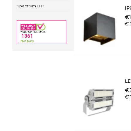
Spectrum LED
IP
€1
€1
LE
€2
€1