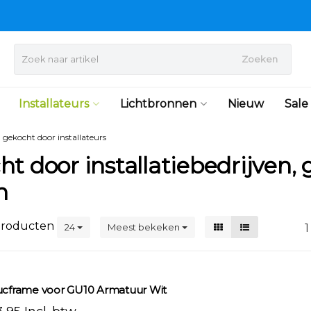
Zoeken
Installateurs
Lichtbronnen
Nieuw
Sale
l gekocht door installateurs
t door installatiebedrijven, g
n
roducten
24
Meest bekeken
1
ucframe voor GU10 Armatuur Wit