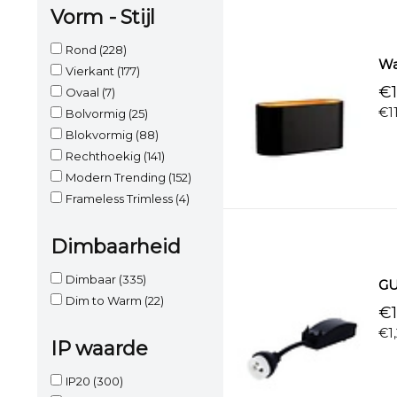
Vorm - Stijl
Rond
(228)
Wa
Vierkant
(177)
€1
Ovaal
(7)
€1
Bolvormig
(25)
Blokvormig
(88)
Rechthoekig
(141)
Modern Trending
(152)
Frameless Trimless
(4)
Dimbaarheid
Dimbaar
(335)
GU
Dim to Warm
(22)
€1
€1
IP waarde
IP20
(300)