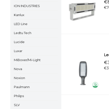
€8
ION INDUSTRIES
€7
Kanlux
LED Line
Ledtu Tech
Lucide
Luxar
Le
MiBoxer/Mi-Light
€3
€3
Nova
Noxion
Paulmann
Philips
SLV