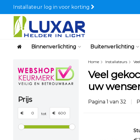
Installateur log in voor korting
Binnenverlichting
Buitenverlichting
Home
Installateurs
Vee
Veel gekoch
uw wense
Prijs
Pagina 1 van 32
|
P
€
€
tot
St