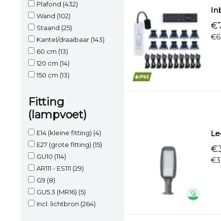
Plafond
(432)
In
Wand
(102)
€7
Staand
(25)
€6
Kantel/draaibaar
(143)
60 cm
(13)
120 cm
(14)
150 cm
(13)
Fitting
(lampvoet)
E14 (kleine fitting)
(4)
Le
E27 (grote fitting)
(15)
€3
GU10
(114)
€3
AR111 - ES111
(29)
G9
(8)
GU5.3 (MR16)
(5)
Incl. lichtbron
(264)