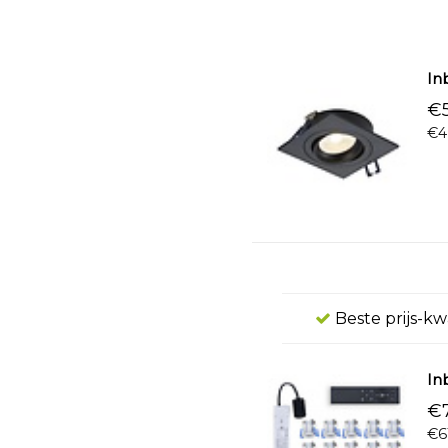
In
€5
€4
Beste prijs-kw
In
€7
€6