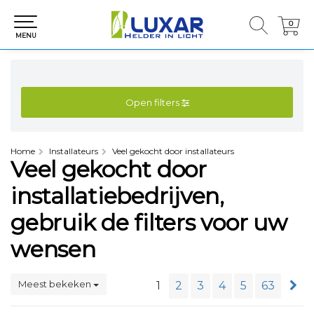
0
0
MENU
Open filters
Home
Installateurs
Veel gekocht door installateurs
Veel gekocht door
installatiebedrijven,
gebruik de filters voor uw
wensen
Meest bekeken
1
2
3
4
5
63