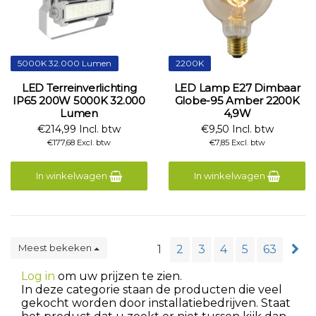
5000K 32.000 Lumen
2200K
LED Terreinverlichting
LED Lamp E27 Dimbaar
IP65 200W 5000K 32.000
Globe-95 Amber 2200K
Lumen
4,9W
€214,99 Incl. btw
€9,50 Incl. btw
€177,68 Excl. btw
€7,85 Excl. btw
In winkelwagen
In winkelwagen
Meest bekeken
1
2
3
4
5
63
Log in
om uw prijzen te zien.
In deze categorie staan de producten die veel
gekocht worden door installatiebedrijven. Staat