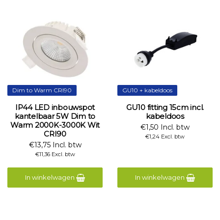
Dim to Warm CRI90
GU10 + kabeldoos
IP44 LED inbouwspot
GU10 fitting 15cm incl.
kantelbaar 5W Dim to
kabeldoos
Warm 2000K-3000K Wit
€1,50 Incl. btw
CRI90
€1,24 Excl. btw
€13,75 Incl. btw
€11,36 Excl. btw
In winkelwagen
In winkelwagen