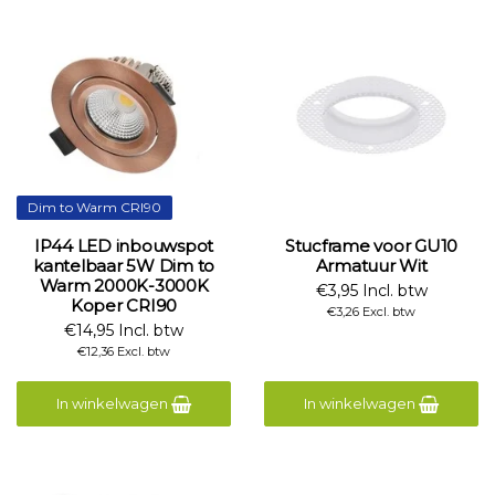
Dim to Warm CRI90
IP44 LED inbouwspot
Stucframe voor GU10
kantelbaar 5W Dim to
Armatuur Wit
Warm 2000K-3000K
€3,95 Incl. btw
Koper CRI90
€3,26 Excl. btw
€14,95 Incl. btw
€12,36 Excl. btw
In winkelwagen
In winkelwagen