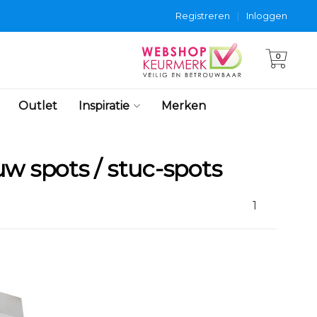
Registreren
|
Inloggen
0
Outlet
Inspiratie
Merken
w spots / stuc-spots
1