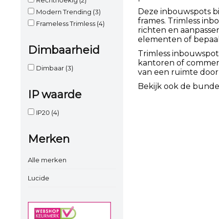
Deze inbouwspots bi
Modern Trending
(3)
frames. Trimless inb
Frameless Trimless
(4)
richten en aanpasse
elementen of bepaal
Dimbaarheid
Trimless inbouwspot
kantoren of commerci
Dimbaar
(3)
van een ruimte door 
Bekijk ook de bunde
IP waarde
IP20
(4)
Merken
Alle merken
Lucide