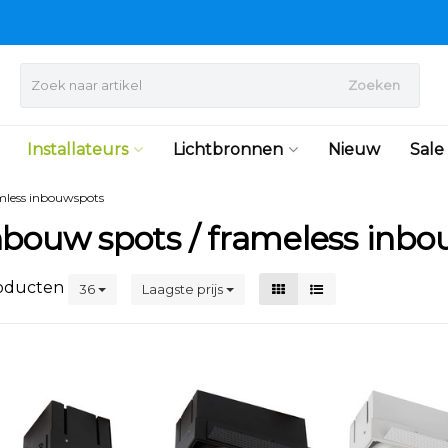
Zoeken
Installateurs
Lichtbronnen
Nieuw
Sale
mless inbouwspots
nbouw spots / frameless inbou
oducten
36
Laagste prijs