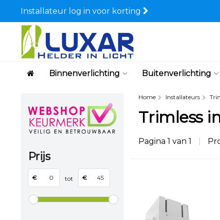
Installateur log in voor korting
Binnenverlichting
Buitenverlichting
Home
Installateurs
Tri
Trimless i
Pagina 1 van 1
|
Pr
Prijs
€
€
tot