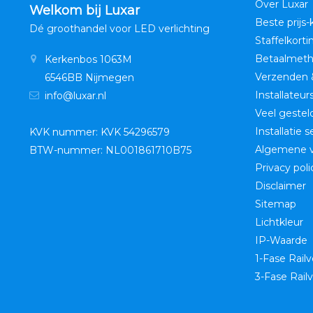
Over Luxar
Welkom bij Luxar
Beste prijs-
Dé groothandel voor LED verlichting
Staffelkorti
Betaalmet
Kerkenbos 1063M
Verzenden 
6546BB Nijmegen
Installateur
info@luxar.nl
Veel gestel
Installatie 
KVK nummer: KVK 54296579
Algemene 
BTW-nummer: NL001861710B75
Privacy poli
Disclaimer
Sitemap
Lichtkleur
IP-Waarde
1-Fase Railv
3-Fase Railv