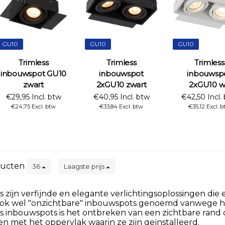
GU10
GU10
GU10
Trimless
Trimless
Trimless
inbouwspot GU10
inbouwspot
inbouwsp
zwart
2xGU10 zwart
2xGU10 w
€29,95 Incl. btw
€40,95 Incl. btw
€42,50 Incl.
€24,75 Excl. btw
€33,84 Excl. btw
€35,12 Excl. b
ucten
36
Laagste prijs
 zijn verfijnde en elegante verlichtingsoplossingen die 
ok wel "onzichtbare" inbouwspots genoemd vanwege hu
s inbouwspots is het ontbreken van een zichtbare rand 
 met het oppervlak waarin ze zijn geïnstalleerd.