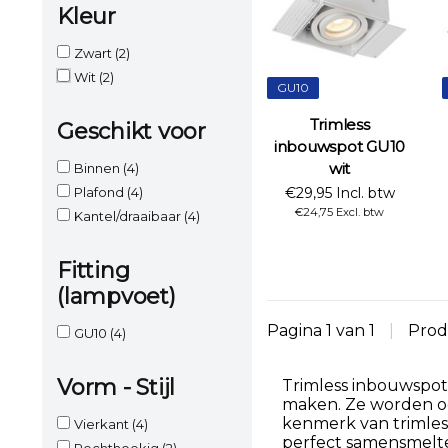
Kleur
Zwart
(2)
Wit
(2)
GU10
Trimless
Geschikt voor
inbouwspot GU10
wit
Binnen
(4)
Plafond
(4)
€29,95 Incl. btw
€24,75 Excl. btw
Kantel/draaibaar
(4)
Fitting
(lampvoet)
Pagina 1 van 1
|
Prod
GU10
(4)
Vorm - Stijl
Trimless inbouwspots
maken. Ze worden o
kenmerk van trimles
Vierkant
(4)
perfect samensmelten
Rechthoekig
(2)