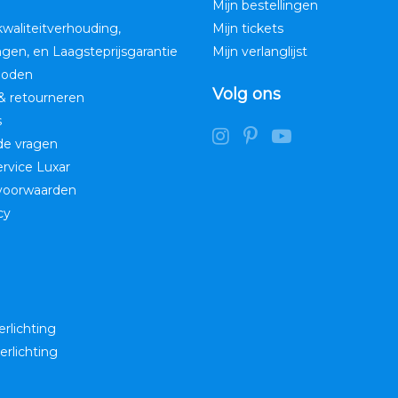
Mijn bestellingen
kwaliteitverhouding,
Mijn tickets
ngen, en Laagsteprijsgarantie
Mijn verlanglijst
hoden
Volg ons
& retourneren
s
de vragen
service Luxar
voorwaarden
cy
erlichting
erlichting