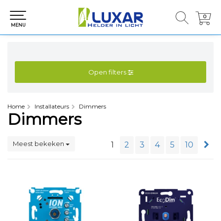
0
0
MENU
Open filters
Home
Installateurs
Dimmers
Dimmers
Meest bekeken
1
2
3
4
5
10