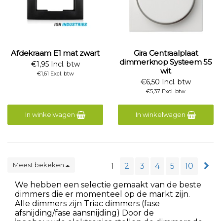
Afdekraam E1 mat zwart
Gira Centraalplaat
dimmerknop Systeem 55
€1,95 Incl. btw
wit
€1,61 Excl. btw
€6,50 Incl. btw
€5,37 Excl. btw
In winkelwagen
In winkelwagen
Meest bekeken
1
2
3
4
5
10
We hebben een selectie gemaakt van de beste
dimmers die er momenteel op de markt zijn.
Alle dimmers zijn Triac dimmers (fase
afsnijding/fase aansnijding) Door de