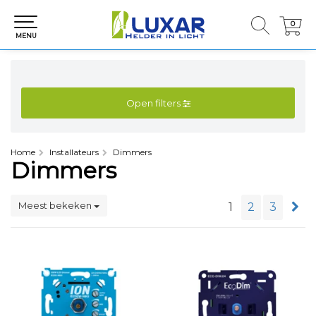
0
0
MENU
Open filters
Home
Installateurs
Dimmers
Dimmers
Meest bekeken
1
2
3