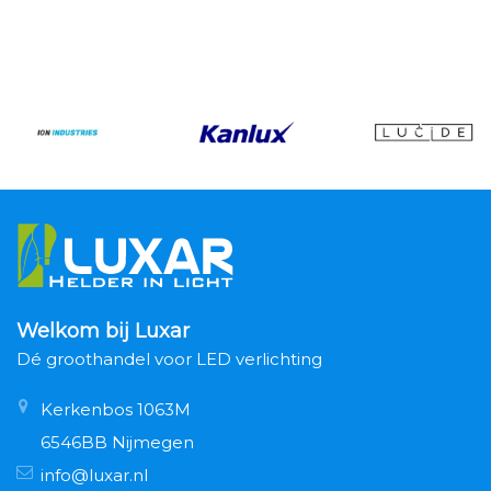
Welkom bij Luxar
Dé groothandel voor LED verlichting
Kerkenbos 1063M
6546BB Nijmegen
info@luxar.nl