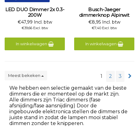
LED DUO Dimmer 2x 0.3-
Busch-Jaeger
200W
dimmerknop Alpinwit
€47,99 Incl. btw
€8,95 Incl. btw
€39,66 Excl. btw
€7,40 Excl. btw
In winkelwagen
In winkelwagen
Meest bekeken
1
2
3
We hebben een selectie gemaakt van de beste
dimmers die er momenteel op de markt zijn.
Alle dimmers zijn Triac dimmers (fase
afsnijding/fase aansnijding) Door de
ingebouwde elektronica stellen de dimmers de
juiste stand in zodat de lampen mooi stabiel
dimmen zonder te knipperen.