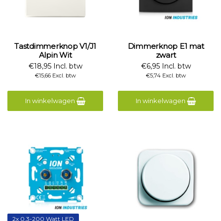
Tastdimmerknop V1/J1
Dimmerknop E1 mat
Alpin Wit
zwart
€18,95 Incl. btw
€6,95 Incl. btw
€15,66 Excl. btw
€5,74 Excl. btw
In winkelwagen
In winkelwagen
2x 0,3-200 Watt LED