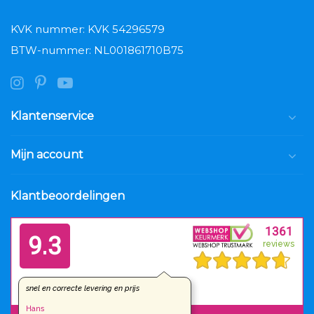
KVK nummer: KVK 54296579
BTW-nummer: NL001861710B75
Klantenservice
Mijn account
Klantbeoordelingen