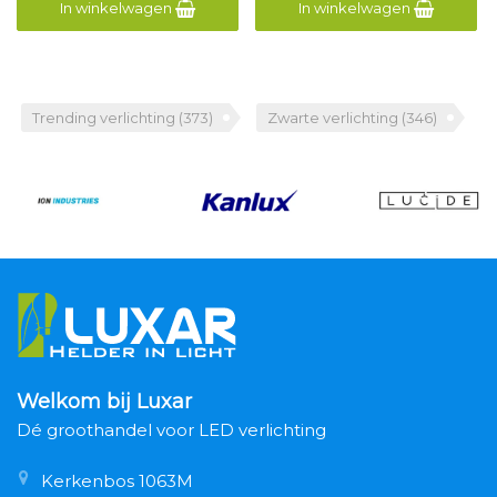
In winkelwagen
In winkelwagen
Trending verlichting
(373)
Zwarte verlichting
(346)
Welkom bij Luxar
Dé groothandel voor LED verlichting
Kerkenbos 1063M