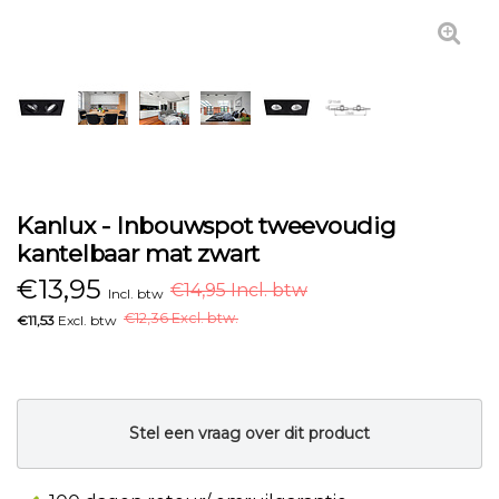
Kanlux - Inbouwspot tweevoudig
kantelbaar mat zwart
€
13,95
€14,95 Incl. btw
Incl. btw
€
12,36 Excl. btw.
€11,53
Excl. btw
Stel een vraag over dit product