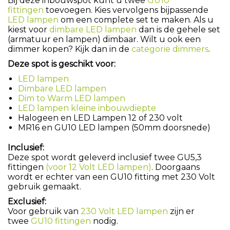
Bij deze inbouwspot kunt u twee
GU10
fittingen
toevoegen. Kies vervolgens bijpassende
LED lampen
om een complete set te maken. Als u
kiest voor
dimbare LED lampen
dan is de gehele set
(armatuur en lampen) dimbaar. Wilt u ook een
dimmer kopen? Kijk dan in de
categorie dimmers
.
Deze spot is geschikt voor:
LED lampen
Dimbare LED lampen
Dim to Warm LED lampen
LED lampen kleine inbouwdiepte
Halogeen en LED Lampen 12 of 230 volt
MR16 en GU10 LED lampen (50mm doorsnede)
Inclusief:
Deze spot wordt geleverd inclusief twee GU5,3
fittingen
(voor 12 Volt LED lampen)
. Doorgaans
wordt er echter van een GU10 fitting met 230 Volt
gebruik gemaakt.
Exclusief:
Voor gebruik van
230 Volt LED lampen
zijn er
twee
GU10 fittingen
nodig.