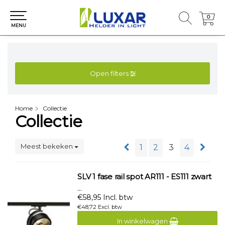
0
0
MENU
Open filters
Home
Collectie
Collectie
Meest bekeken
1
2
3
4
SLV 1 fase rail spot AR111 - ES111 zwart
...
€58,95 Incl. btw
€48,72 Excl. btw
In winkelwagen