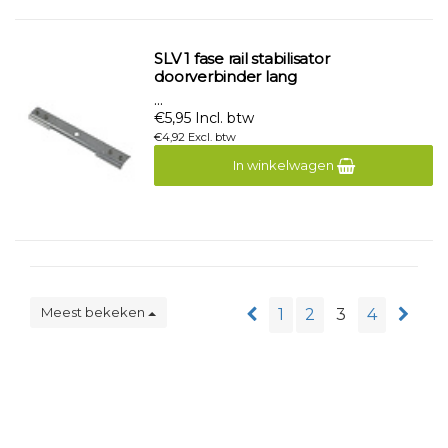
SLV 1 fase rail stabilisator
doorverbinder lang
...
€5,95 Incl. btw
€4,92 Excl. btw
In winkelwagen
Meest bekeken
1
2
3
4