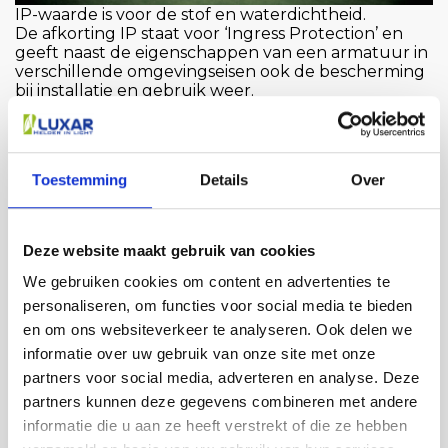
IP-waarde is voor de stof en waterdichtheid.
De afkorting IP staat voor ‘Ingress Protection’ en
geeft naast de eigenschappen van een armatuur in
verschillende omgevingseisen ook de bescherming
bij installatie en gebruik weer.
De IP-waarde wordt aangeduid met twee cijfers.
Het eerste cijfer geeft de bescherming tegen het
binnendringen van (scherpe) voorwerpen en stof
weer. Het tweede cijfer geeft de bescherming
Toestemming
Details
Over
tegen het binnendringen van water weer.
Meest gebruikte IP Waarde zijn:
IP20 voor binnenshuis.
Deze website maakt gebruik van cookies
IP44 t/m IP65 voor buitenshuis en badkamers.
IP68 voor onderwater.
We gebruiken cookies om content en advertenties te
personaliseren, om functies voor social media te bieden
1e cijfer Bescherming tegen aanraking
en om ons websiteverkeer te analyseren. Ook delen we
van stroomvoerende delen Bescherming tegen
informatie over uw gebruik van onze site met onze
binnendringen
van voorwerpen en stof
partners voor social media, adverteren en analyse. Deze
0 geen geen
partners kunnen deze gegevens combineren met andere
1 toevallig met de hand grote voorwerpen > 50mm
informatie die u aan ze heeft verstrekt of die ze hebben
2 met de vingers middelgrote voorwerpen >