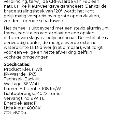
verblinding, terwijl de CRI-waarde van >80 een
natuurlijke kleurweergave garandeert. Dankzij de
brede stralingshoek van 120° wordt het licht
gelijkmatig verspreid over grote oppervlakken,
zonder storende schaduwen.
Het paneel is uitgevoerd met een stevig aluminium
frame, een stalen achterplaat en een opalen
diffuser van slagvast polycarbonaat. De installatie is
eenvoudig dankzij de meegeleverde externe,
waterdichte LED-driver (niet dimbaar), wat zorgt
voor een veilige en nette afwerking, zelfs in
vochtige omgevingen.
Specificaties:
Product Kleur: Wit
IP-Waarde: IP65
Techniek: Back-lit
Wattage: 36 Watt
Lumen Efficiëntie: 108 lm/W
Lichtopbrengst: 4022 Lumen
Vervangt: 4x18W TL
Energieklasse: F
Lichtkleur: 4000K
CRI: >80Ra