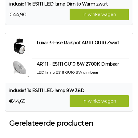
inclusief 1x ES111 LED lamp Dim to Warm zwart
€44,90
In winkelwagen
Luxar 3-Fase Railspot AR111 GU10 Zwart
AR111 - ES111 GU10 8W 2700K Dimbaar
LED lamp ES111 GU10 8W dimbaar
inclusief 1x ES111 LED lamp 8W 38D
€44,65
In winkelwagen
Gerelateerde producten