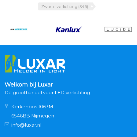
Zwarte verlichting
(346)
Welkom bij Luxar
Dé groothandel voor LED verlichting
Kerkenbos 1063M
6546BB Nijmegen
info@luxar.nl