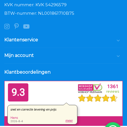
KVK nummer: KVK 54296579
BTW-nummer: NL001861710B75
Klantenservice
Mijn account
Klantbeoordelingen