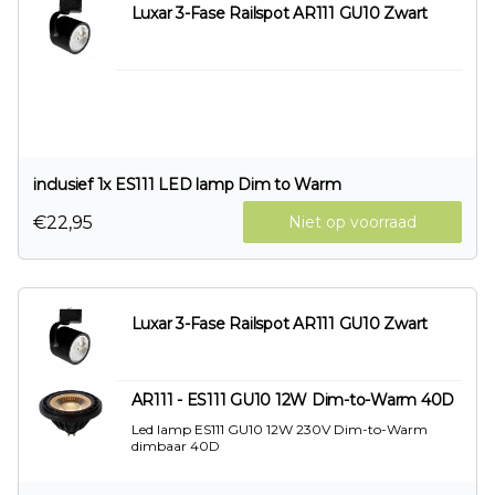
Luxar 3-Fase Railspot AR111 GU10 Zwart
inclusief 1x ES111 LED lamp Dim to Warm
€22,95
Niet op voorraad
Luxar 3-Fase Railspot AR111 GU10 Zwart
AR111 - ES111 GU10 12W Dim-to-Warm 40D
Led lamp ES111 GU10 12W 230V Dim-to-Warm
dimbaar 40D