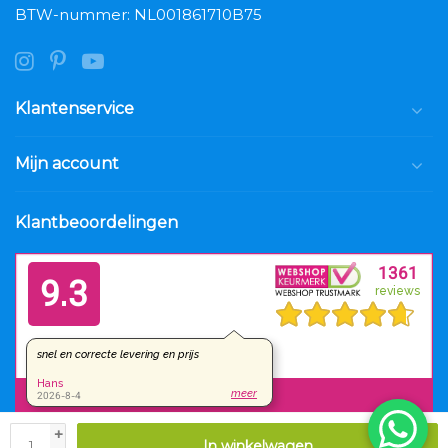
BTW-nummer: NL001861710B75
Klantenservice
Mijn account
Klantbeoordelingen
+
In winkelwagen