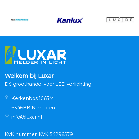
Welkom bij Luxar
Dé groothandel voor LED verlichting
Kerkenbos 1063M
6546BB Nijmegen
info@luxar.nl
KVK nummer: KVK 54296579