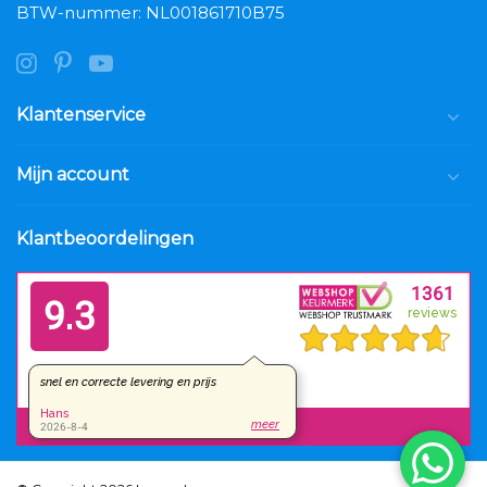
BTW-nummer: NL001861710B75
Klantenservice
Mijn account
Klantbeoordelingen