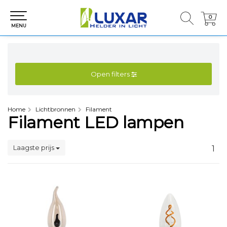
0
0
MENU
Open filters
Home
Lichtbronnen
Filament
Filament LED lampen
Laagste prijs
1