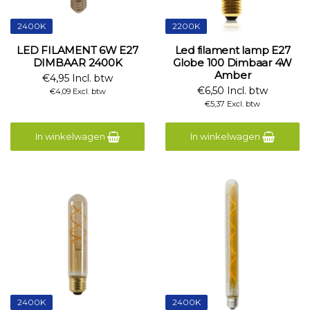
2400K
2200K
LED FILAMENT 6W E27
Led filament lamp E27
DIMBAAR 2400K
Globe 100 Dimbaar 4W
Amber
€4,95 Incl. btw
€6,50 Incl. btw
€4,09 Excl. btw
€5,37 Excl. btw
In winkelwagen
In winkelwagen
2400K
2400K