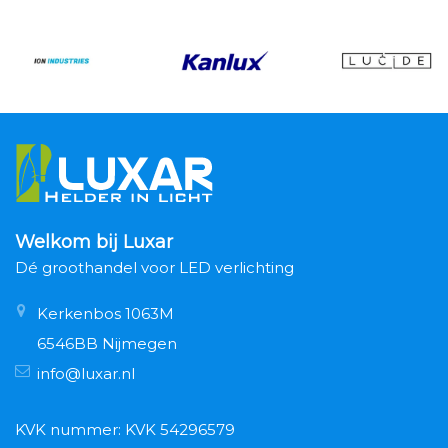
Welkom bij Luxar
Dé groothandel voor LED verlichting
Kerkenbos 1063M
6546BB Nijmegen
info@luxar.nl
KVK nummer: KVK 54296579