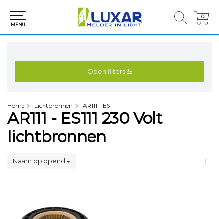
0
0
MENU
Open filters
Home
Lichtbronnen
AR111 - ES111
AR111 - ES111 230 Volt
lichtbronnen
Naam oplopend
1