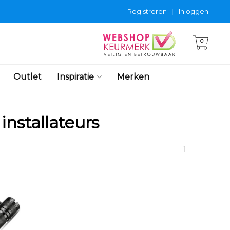
Registreren
|
Inloggen
0
Outlet
Inspiratie
Merken
installateurs
1