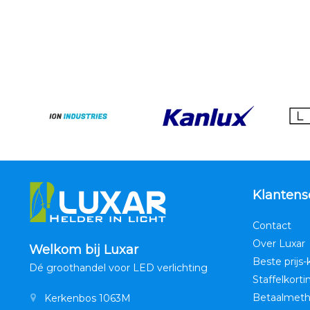
Klantens
Contact
Over Luxar
Welkom bij Luxar
Beste prijs-
Dé groothandel voor LED verlichting
Staffelkorti
Betaalmet
Kerkenbos 1063M