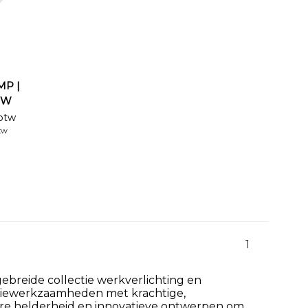
MP |
0W
 btw
btw
1
ebreide collectie werkverlichting en
latiewerkzaamheden met krachtige,
are helderheid en innovatieve ontwerpen om