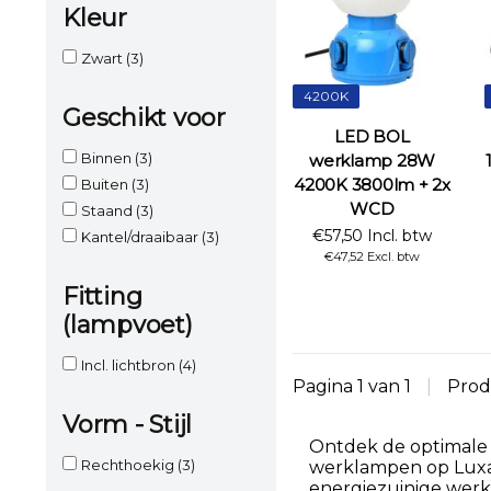
Kleur
Zwart
(3)
4200K
Geschikt voor
LED BOL
Binnen
(3)
werklamp 28W
4200K 3800lm + 2x
Buiten
(3)
WCD
Staand
(3)
€57,50 Incl. btw
Kantel/draaibaar
(3)
€47,52 Excl. btw
Fitting
(lampvoet)
Incl. lichtbron
(4)
Pagina 1 van 1
|
Prod
Vorm - Stijl
Ontdek de optimale v
Rechthoekig
(3)
werklampen op Luxar.
energiezuinige werk