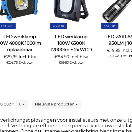
6500K
6500K
5500K
LED werklamp
LED werklamp
LED ZAKLA
10W 4000K 1000lm
100W 6500K
950LM | 1
oplaadbaar
12000lm + 2x WCD
€19,95 Incl.
€16,49 Excl. 
€29,95 Incl. btw
€84,50 Incl. btw
€24,75 Excl. btw
€69,83 Excl. btw
ucten
6
Nieuwste producten
erlichtingsoplossingen voor installateurs met onze uitg
nl. Verhoog de efficiëntie en precisie van jouw instal
lampen. Onze duurzame werkverlichting biedt instelb