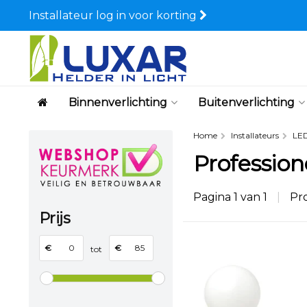
Installateur log in voor korting
Binnenverlichting
Buitenverlichting
Home
Installateurs
LED
Profession
Pagina 1 van 1
|
Pr
Prijs
€
€
tot