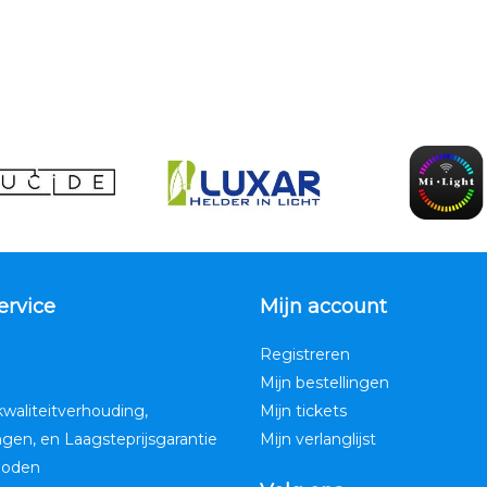
ervice
Mijn account
Registreren
Mijn bestellingen
kwaliteitverhouding,
Mijn tickets
ngen, en Laagsteprijsgarantie
Mijn verlanglijst
hoden