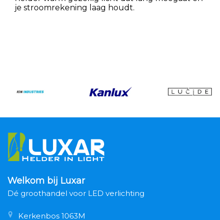
je stroomrekening laag houdt.
Welkom bij Luxar
Dé groothandel voor LED verlichting
Kerkenbos 1063M