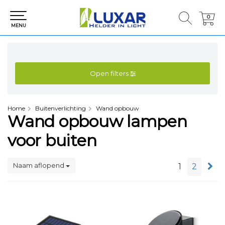
0
0
MENU
Open filters
Home
Buitenverlichting
Wand opbouw
Wand opbouw lampen
voor buiten
Naam aflopend
1
2