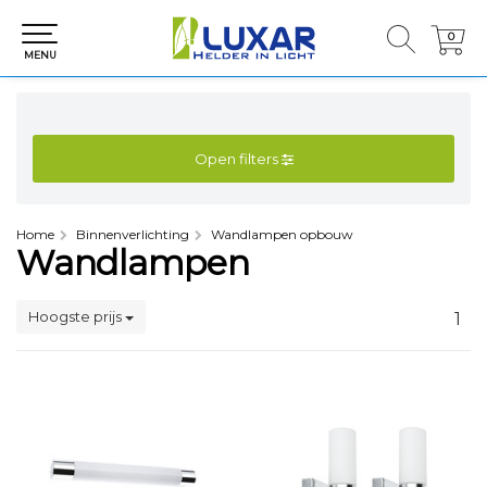
0
0
MENU
Open filters
Home
Binnenverlichting
Wandlampen opbouw
Wandlampen
Hoogste prijs
1