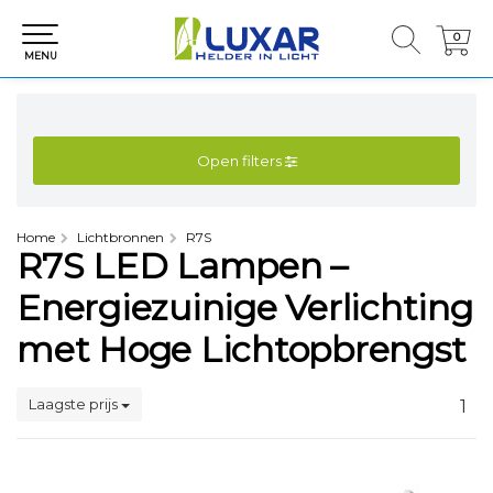
0
0
MENU
Open filters
Home
Lichtbronnen
R7S
R7S LED Lampen –
Energiezuinige Verlichting
met Hoge Lichtopbrengst
Laagste prijs
1