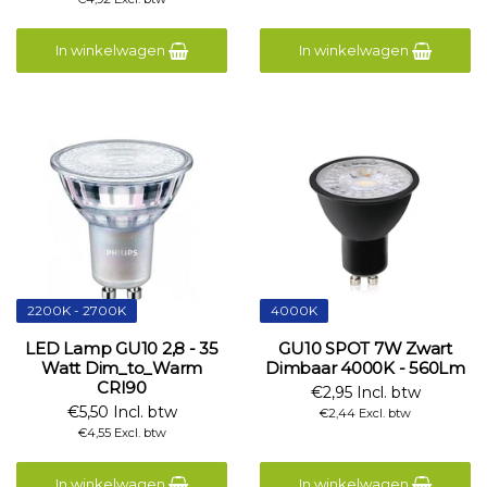
In winkelwagen
In winkelwagen
2200K - 2700K
4000K
LED Lamp GU10 2,8 - 35
GU10 SPOT 7W Zwart
Watt Dim_to_Warm
Dimbaar 4000K - 560Lm
CRI90
€2,95 Incl. btw
€5,50 Incl. btw
€2,44 Excl. btw
€4,55 Excl. btw
In winkelwagen
In winkelwagen