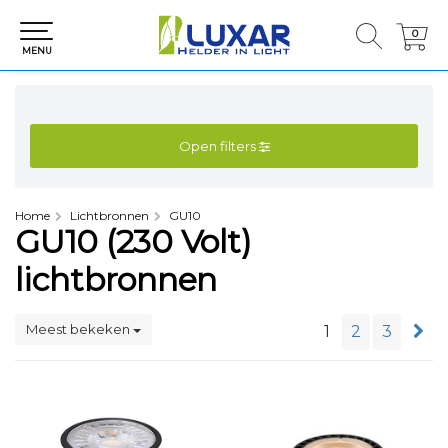
0
0
MENU
Open filters
Home
Lichtbronnen
GU10
GU10 (230 Volt)
lichtbronnen
Meest bekeken
1
2
3