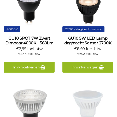
4000K
2700K dag/nacht sensor
GU10 SPOT 7W Zwart
GU10 5W LED Lamp
Dimbaar 4000K - 560Lm
dag/nacht Sensor 2700K
€2,95 Incl. btw
€8,50 Incl. btw
€2,44 Excl. btw
€7,02 Excl. btw
In winkelwagen
In winkelwagen