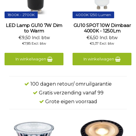
1800K - 2700K
4000K 1250 Lumen
LED Lamp GU10 7W Dim
GU10 SPOT 10W Dimbaar
to Warm
4000K - 1250Lm
€9,50 Incl. btw
€6,50 Incl. btw
€7,85 Excl. btw
€5,37 Excl. btw
In winkelwagen
In winkelwagen
100 dagen retour/ omruilgarantie
Gratis verzending vanaf 99
Grote eigen voorraad