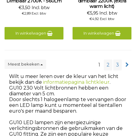
Dimbaar 2700K - 560Lm
dimbaar 2200K (extra
warm licht)
€3,50 Incl. btw
€5,95 Incl. btw
€2,89 Excl. btw
€4,92 Excl. btw
In winkelwagen
In winkelwagen
Meest bekeken
1
2
3
Wilt u meer leren over de kleur van het licht
bekijk dan de
informatiepagina lichtkleur
.
GU10 230 Volt lichtbronnen hebben een
diameter van 5 cm.
Door slechts 1 halogeenlamp te vervangen door
een LED lamp kunt u momenteel al tientallen
euro's per maand besparen.
GU10 LED lampen zijn energiezuinige
verlichtingsbronnen die gebruikmaken van de
GU10 fitting. Ze zijn een populaire keuze