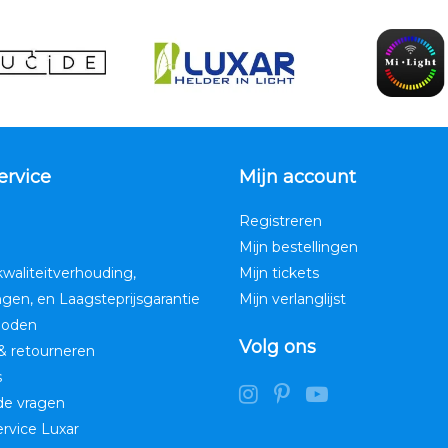
ervice
Mijn account
Registreren
Mijn bestellingen
kwaliteitverhouding,
Mijn tickets
ngen, en Laagsteprijsgarantie
Mijn verlanglijst
hoden
Volg ons
& retourneren
s
de vragen
service Luxar