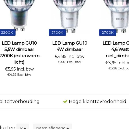
2200K
2700K
2700K
LED Lamp GU10
LED Lamp GU10
LED Lamp 
5,5W dimbaar
4W dimbaar
4,6 Watt
2200K (extra warm
niet_dimb
€4,85 Incl. btw
licht)
€4,01 Excl. btw
€3,95 Incl. 
€3,26 Excl. b
€5,95 Incl. btw
€4,92 Excl. btw
aliteitverhouding
Hoge klanttevredenheid
ducten
12
Naam aflopend