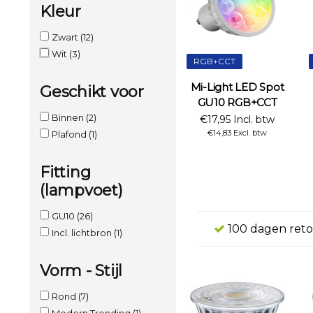
Kleur
Zwart
(12)
Wit
(3)
RGB+CCT
Mi-Light LED Spot
Geschikt voor
GU10 RGB+CCT
Binnen
(2)
€17,95 Incl. btw
€14,83 Excl. btw
Plafond
(1)
Fitting
(lampvoet)
GU10
(26)
100 dagen reto
Incl. lichtbron
(1)
Vorm - Stijl
Rond
(7)
Modern Trending
(1)