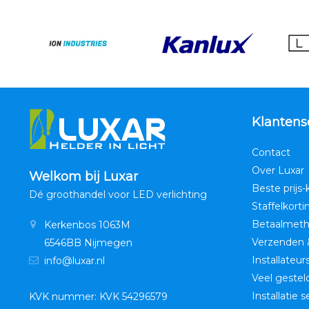
Klantens
Contact
Over Luxar
Welkom bij Luxar
Beste prijs-
Dé groothandel voor LED verlichting
Staffelkorti
Betaalmet
Kerkenbos 1063M
Verzenden 
6546BB Nijmegen
Installateur
info@luxar.nl
Veel gestel
Installatie 
KVK nummer: KVK 54296579