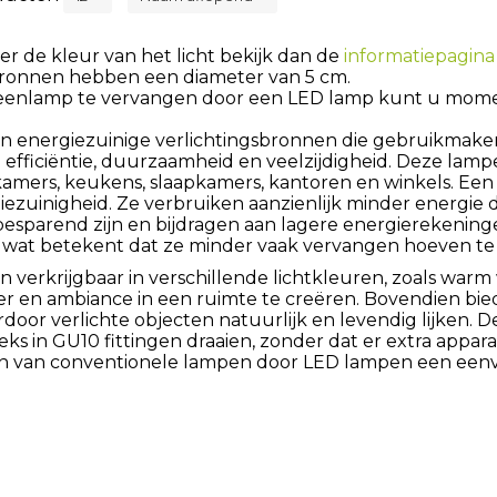
er de kleur van het licht bekijk dan de
informatiepagina 
bronnen hebben een diameter van 5 cm.
geenlamp te vervangen door een LED lamp kunt u momen
n energiezuinige verlichtingsbronnen die gebruikmaken 
fficiëntie, duurzaamheid en veelzijdigheid. Deze lamp
kamers, keukens, slaapkamers, kantoren en winkels. Een
ezuinigheid. Ze verbruiken aanzienlijk minder energie d
esparend zijn en bijdragen aan lagere energierekenin
 wat betekent dat ze minder vaak vervangen hoeven te
verkrijgbaar in verschillende lichtkleuren, zoals warm wit,
r en ambiance in een ruimte te creëren. Bovendien bi
oor verlichte objecten natuurlijk en levendig lijken. D
eks in GU10 fittingen draaien, zonder dat er extra appara
n van conventionele lampen door LED lampen een eenv