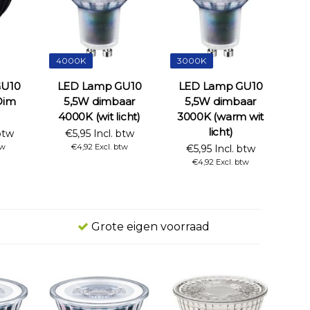
4000K
3000K
GU10
LED Lamp GU10
LED Lamp GU10
Dim
5,5W dimbaar
5,5W dimbaar
4000K (wit licht)
3000K (warm wit
licht)
btw
€5,95 Incl. btw
tw
€4,92 Excl. btw
€5,95 Incl. btw
€4,92 Excl. btw
Grote eigen voorraad