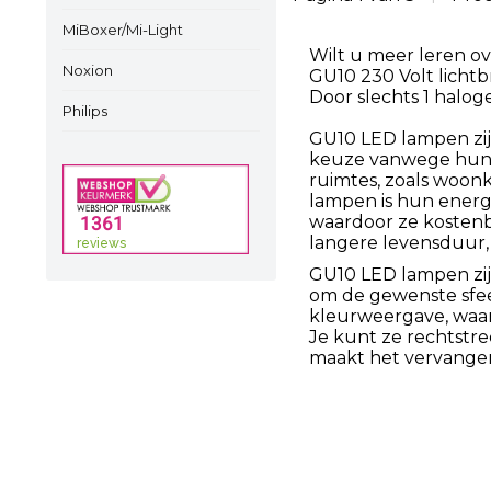
MiBoxer/Mi-Light
Wilt u meer leren ov
Noxion
GU10 230 Volt licht
Door slechts 1 halo
Philips
GU10 LED lampen zij
keuze vanwege hun e
ruimtes, zoals woon
lampen is hun energi
waardoor ze kostenb
langere levensduur,
GU10 LED lampen zijn 
om de gewenste sfee
kleurweergave, waard
Je kunt ze rechtstre
maakt het vervange