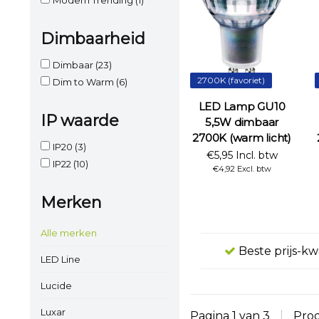
Dimbaarheid
Dimbaar
(23)
2700K (favoriet)
Dim to Warm
(6)
LED Lamp GU10
IP waarde
5,5W dimbaar
2700K (warm licht)
IP20
(3)
€5,95 Incl. btw
IP22
(10)
€4,92 Excl. btw
Merken
Alle merken
Beste prijs-kw
LED Line
Lucide
Luxar
Pagina 1 van 3
|
Pro