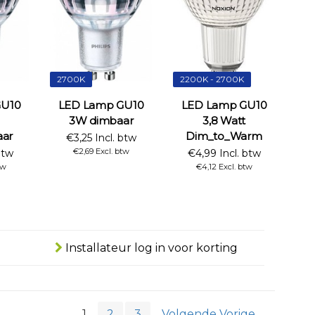
2700K
2200K - 2700K
GU10
LED Lamp GU10
LED Lamp GU10
3W dimbaar
3,8 Watt
aar
Dim_to_Warm
€3,25 Incl. btw
€2,69 Excl. btw
btw
€4,99 Incl. btw
tw
€4,12 Excl. btw
Installateur log in voor korting
1
2
3
Volgende Vorige