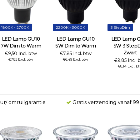
1800K - 2700K
2200K - 3000K
3 StepDim
LED Lamp GU10
LED Lamp GU10
LED Lamp 
7W Dim to Warm
5W Dim to Warm
5W 3 Step
Zwart
€9,50 Incl. btw
€7,85 Incl. btw
€7,85 Excl. btw
€6,49 Excl. btw
€9,85 Incl. 
€8,14 Excl. b
ur/ omruilgarantie
Gratis verzending vanaf 99