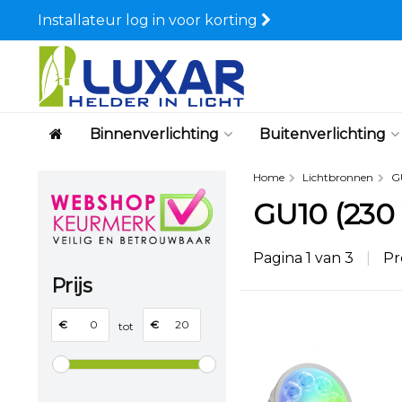
Installateur log in voor korting
Binnenverlichting
Buitenverlichting
Home
Lichtbronnen
G
GU10 (230 
Pagina 1 van 3
|
Pr
Prijs
€
€
tot