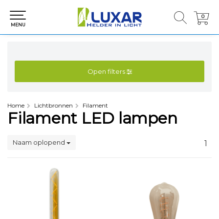
0
0
MENU
Open filters
Home
Lichtbronnen
Filament
Filament LED lampen
Naam oplopend
1