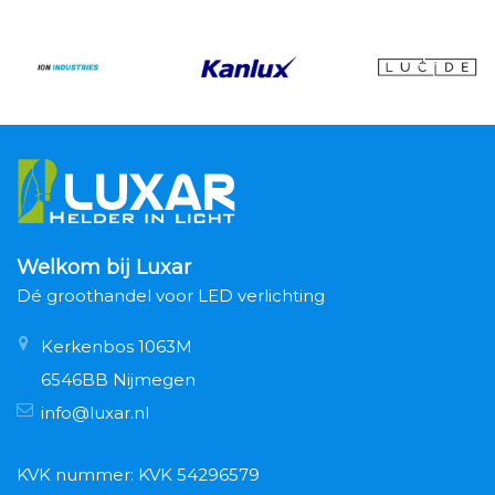
Welkom bij Luxar
Dé groothandel voor LED verlichting
Kerkenbos 1063M
6546BB Nijmegen
info@luxar.nl
KVK nummer: KVK 54296579