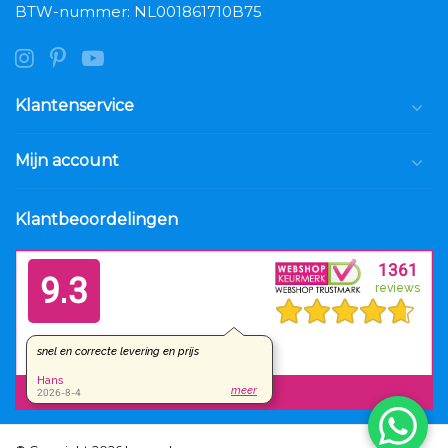
BTW-nummer: NL001861710B75
Klantenservice
Mijn account
Klantbeoordelingen