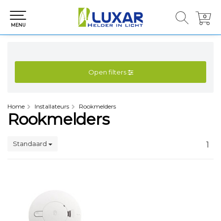
0
0
MENU
Open filters
Home
Installateurs
Rookmelders
Rookmelders
Standaard
1