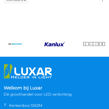
1
Welkom bij Luxar
Dé groothandel voor LED verlichting
Kerkenbos 1063M