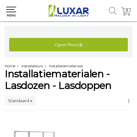
0
0
MENU
Open filters
Home
Installateurs
Installatiemateriaal
Installatiematerialen -
Lasdozen - Lasdoppen
Standaard
1