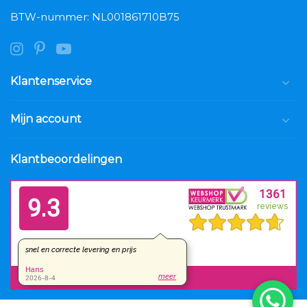
BTW-nummer: NL001861710B75
Klantenservice
Mijn account
Klantbeoordelingen