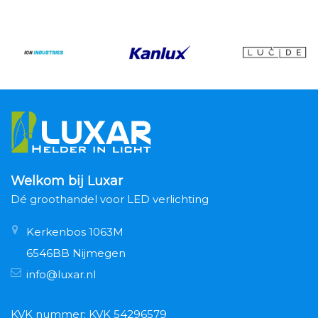
Welkom bij Luxar
Dé groothandel voor LED verlichting
Kerkenbos 1063M
6546BB Nijmegen
info@luxar.nl
KVK nummer: KVK 54296579