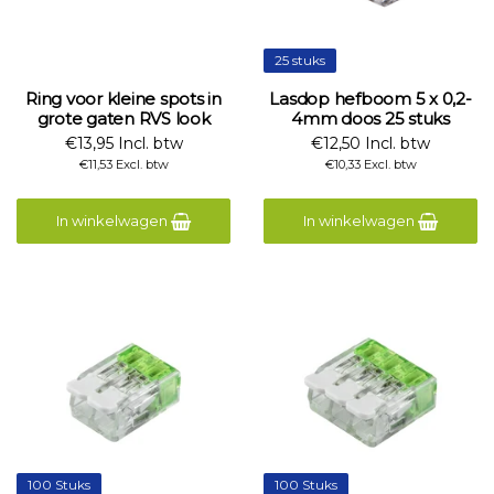
25 stuks
Ring voor kleine spots in
Lasdop hefboom 5 x 0,2-
grote gaten RVS look
4mm doos 25 stuks
€13,95 Incl. btw
€12,50 Incl. btw
€11,53 Excl. btw
€10,33 Excl. btw
In winkelwagen
In winkelwagen
100 Stuks
100 Stuks