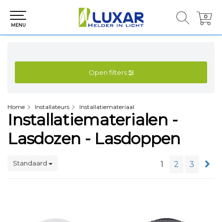
0
0
MENU
Open filters
Home
Installateurs
Installatiemateriaal
Installatiematerialen -
Lasdozen - Lasdoppen
Standaard
1
2
3