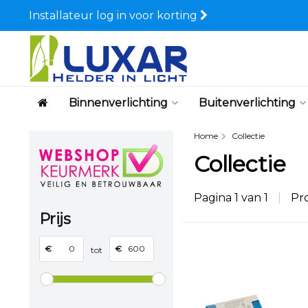
Installateur log in voor korting
Binnenverlichting
Buitenverlichting
Home
Collectie
Collectie
Pagina 1 van 1
|
Pr
Prijs
€
€
tot