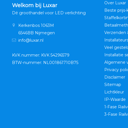
Over Luxar
Welkom bij Luxar
Beste prijs-
Dé groothandel voor LED verlichting
Staffelkorti
Betaalmet
Kerkenbos 1063M
Verzenden 
6546BB Nijmegen
Installateur
info@luxar.nl
Veel gestel
Installatie 
KVK nummer: KVK 54296579
Algemene 
BTW-nummer: NL001861710B75
Privacy poli
Disclaimer
Sitemap
Lichtkleur
IP-Waarde
1-Fase Railv
3-Fase Railv