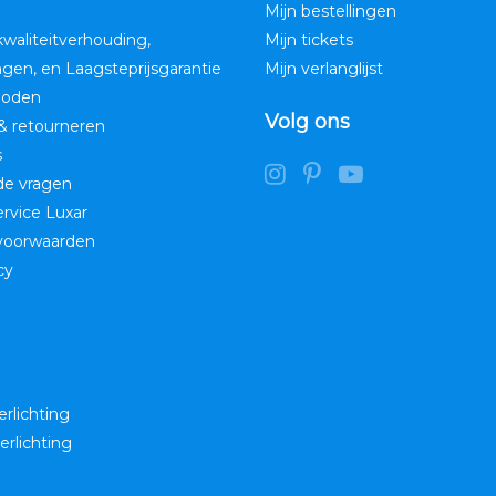
Mijn bestellingen
kwaliteitverhouding,
Mijn tickets
ngen, en Laagsteprijsgarantie
Mijn verlanglijst
hoden
Volg ons
& retourneren
s
de vragen
service Luxar
voorwaarden
cy
erlichting
erlichting