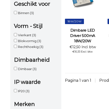
Geschikt voor
Binnen
(3)
18W/20W
Vorm - Stijl
Dimbare LED
Vierkant
(3)
Driver 500mA
18W/20W
Blokvormig
(3)
Rechthoekig
(3)
€12,50 Incl. btw
€10,33 Excl. btw
Dimbaarheid
Dimbaar
(3)
Pagina 1 van 1
|
Prod
IP waarde
IP20
(3)
Merken