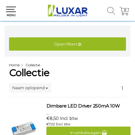
0
0
MENU
Open filters
Home
Collectie
Collectie
Naam oplopend
1
Dimbare LED Driver 250mA 10W
...
€8,50 Incl. btw
€7,02 Excl. btw
In winkelwagen