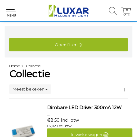
0
0
MENU
Open filters
Home
Collectie
Collectie
Meest bekeken
1
Dimbare LED Driver 300mA 12W
...
€8,50 Incl. btw
€7,02 Excl. btw
In winkelwagen