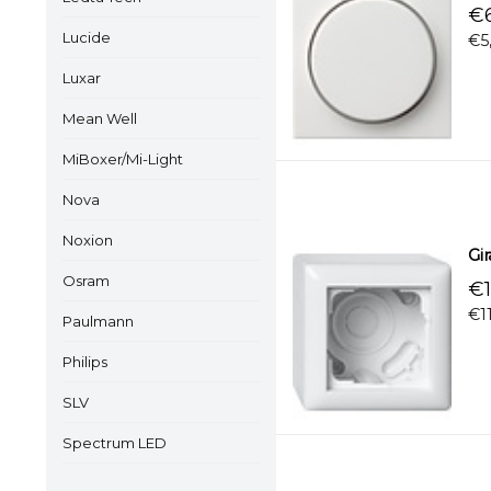
€6
Lucide
€5
Luxar
Mean Well
MiBoxer/Mi-Light
Nova
Noxion
Gi
Osram
€1
€1
Paulmann
Philips
SLV
Spectrum LED