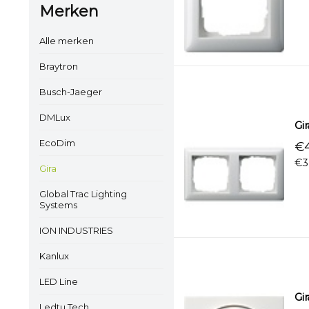
Merken
Alle merken
Braytron
Busch-Jaeger
DMLux
Gi
EcoDim
€4
€3
Gira
Global Trac Lighting
Systems
ION INDUSTRIES
Kanlux
LED Line
Gi
Ledtu Tech