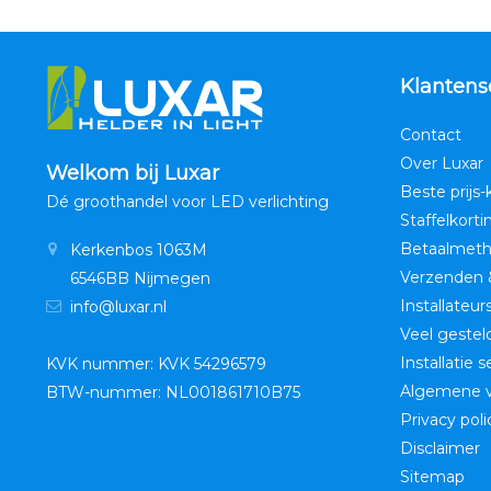
Klantens
Contact
Over Luxar
Welkom bij Luxar
Beste prijs-
Dé groothandel voor LED verlichting
Staffelkorti
Betaalmet
Kerkenbos 1063M
Verzenden 
6546BB Nijmegen
Installateur
info@luxar.nl
Veel gestel
Installatie 
KVK nummer: KVK 54296579
Algemene 
BTW-nummer: NL001861710B75
Privacy poli
Disclaimer
Sitemap