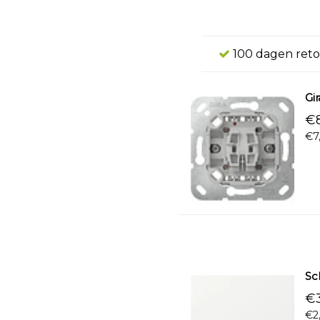
100 dagen reto
Gi
€8
€7
Sc
€3
€2