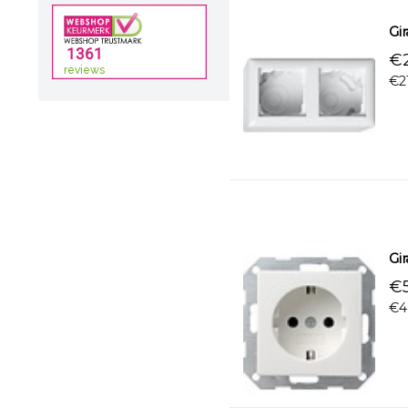
Gi
€2
€2
Gi
€5
€4