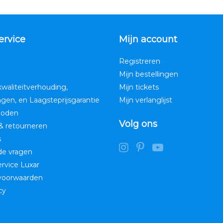
ervice
Mijn account
Registreren
Mijn bestellingen
kwaliteitverhouding,
Mijn tickets
ngen, en Laagsteprijsgarantie
Mijn verlanglijst
hoden
Volg ons
& retourneren
s
de vragen
service Luxar
voorwaarden
cy