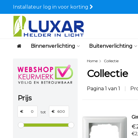
Installateur log in voor korting
Binnenverlichting
Buitenverlichting
Home
Collectie
Collectie
Pagina 1 van 1
|
Pr
Prijs
€
€
tot
Gi
€2
€2