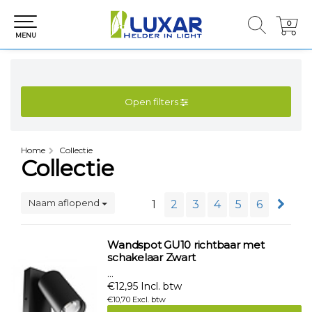
0
0
MENU
Open filters
Home
Collectie
Collectie
Naam aflopend
1
2
3
4
5
6
Wandspot GU10 richtbaar met
schakelaar Zwart
...
€12,95 Incl. btw
€10,70 Excl. btw