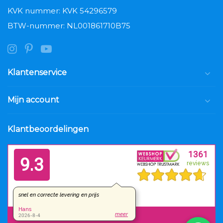
KVK nummer: KVK 54296579
BTW-nummer: NL001861710B75
Klantenservice
Mijn account
Klantbeoordelingen