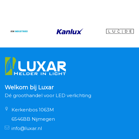
Welkom bij Luxar
Dé groothandel voor LED verlichting
Kerkenbos 1063M
6546BB Nijmegen
info@luxar.nl