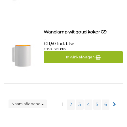
Wandlamp wit goud koker G9
...
€11,50 Incl. btw
€9,50 Excl. btw
In winkelwagen
Naam aflopend
1
2
3
4
5
6