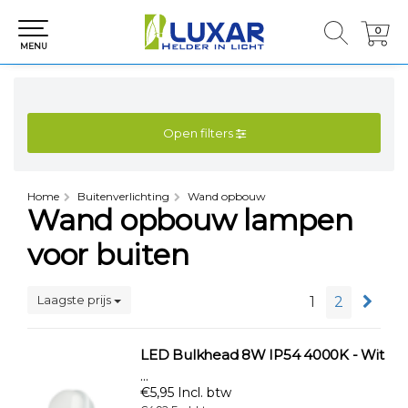
0
0
MENU
Open filters
Home
Buitenverlichting
Wand opbouw
Wand opbouw lampen
voor buiten
Laagste prijs
1
2
LED Bulkhead 8W IP54 4000K - Wit
...
€5,95 Incl. btw