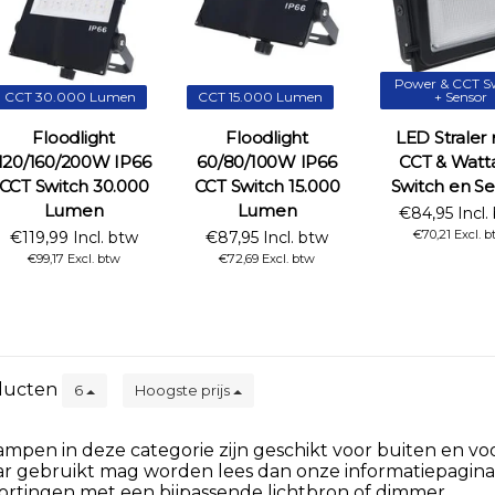
Power & CCT S
CCT 30.000 Lumen
CCT 15.000 Lumen
+ Sensor
Floodlight
Floodlight
LED Straler
120/160/200W IP66
60/80/100W IP66
CCT & Watt
CCT Switch 30.000
CCT Switch 15.000
Switch en Se
Lumen
Lumen
€84,95 Incl.
€70,21 Excl. 
€119,99 Incl. btw
€87,95 Incl. btw
€99,17 Excl. btw
€72,69 Excl. btw
ducten
6
Hoogste prijs
pen in deze categorie zijn geschikt voor buiten en voo
r gebruikt mag worden lees dan onze informatiepagin
ortingen met een bijpassende lichtbron of dimmer.