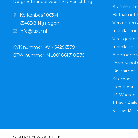
Dé groothandel voor LED verlichting
Staffelkorti
Betaalmet
Kerkenbos 1063M
Verzenden 
6546BB Nijmegen
Installateur
info@luxar.nl
Veel gestel
Installatie 
KVK nummer: KVK 54296579
Algemene 
BTW-nummer: NL001861710B75
Privacy poli
Disclaimer
Sitemap
Lichtkleur
IP-Waarde
1-Fase Railv
3-Fase Railv
© Copyright 2026 Luxar.nl