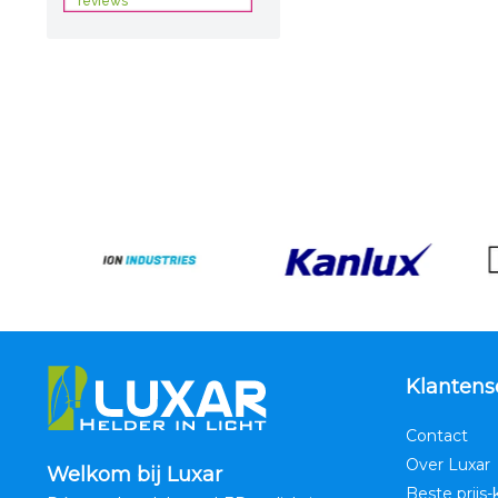
Klantens
Contact
Over Luxar
Welkom bij Luxar
Beste prijs-