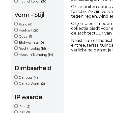
Incl. lichtbron
(30)
Onze buiten opbouw 
functie. Ze zijn ver
Vorm - Stijl
tegen regen, wind 
Of je nu een moderne,
Rond
(4)
collectie biedt voor 
Vierkant
(20)
de architectuur van 
Ovaal
(1)
Naast hun esthetisc
Blokvormig
(10)
entree, terras, tuin
Rechthoekig
(16)
verlichting geniet j
Modern Trending
(14)
Dimbaarheid
Dimbaar
(4)
Dim to Warm
(2)
IP waarde
IP44
(2)
IP54
(7)