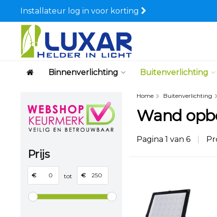
Installateur log in voor korting
Binnenverlichting
Buitenverlichting
Home
Buitenverlichting
Wand opbo
Pagina 1 van 6
|
Pr
Prijs
€
€
tot