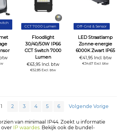
witch
CCT 7000 Lumen
Off-Grid & Sensor
 met
Floodlight
LED Straatlamp
age
30/40/50W IP66
Zonne-energie
nsor
CCT Switch 7000
6000K Zwart IP65
Lumen
 btw
€41,95 Incl. btw
btw
€34,67 Excl. btw
€63,95 Incl. btw
€52,85 Excl. btw
1
2
3
4
5
6
Volgende Vorige
rzien van minimaal IP44. Zoekt u informatie
a over
IP waardes.
Bekijk ook de bundel-