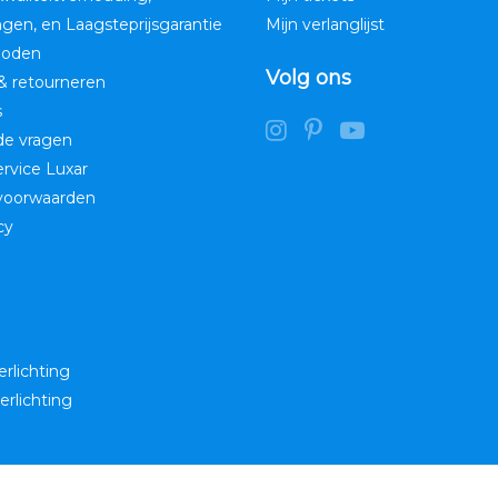
ngen, en Laagsteprijsgarantie
Mijn verlanglijst
hoden
Volg ons
& retourneren
s
de vragen
service Luxar
voorwaarden
cy
erlichting
erlichting