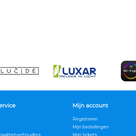
ervice
Mijn account
Registreren
Mijn bestellingen
kwaliteitverhouding,
Mijn tickets