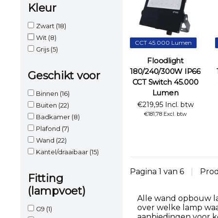
Kleur
Zwart
(18)
Wit
(8)
CCT 45.000 Lumen
Grijs
(5)
Floodlight
180/240/300W IP66
Geschikt voor
CCT Switch 45.000
Lumen
Binnen
(16)
€219,95 Incl. btw
Buiten
(22)
€181,78 Excl. btw
Badkamer
(8)
Plafond
(7)
Wand
(22)
Kantel/draaibaar
(15)
Pagina 1 van 6
|
Pro
Fitting
(lampvoet)
Alle wand opbouw lam
over welke lamp waa
G9
(1)
aanbiedingen voor k