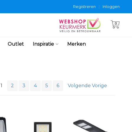
Registreren
|
Inloggen
0
Outlet
Inspiratie
Merken
1
2
3
4
5
6
Volgende Vorige