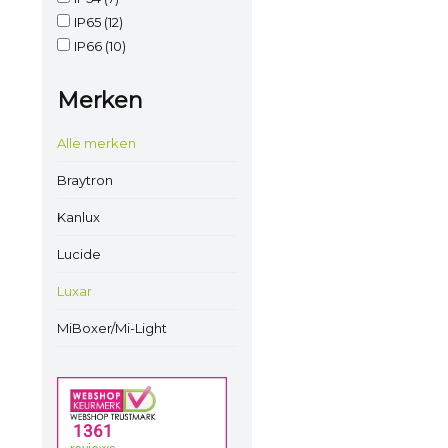
IP65
(12)
IP66
(10)
Merken
Alle merken
Braytron
Kanlux
Lucide
Luxar
MiBoxer/Mi-Light