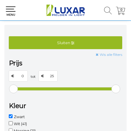
0
0
MENU
Sluiten
Wis alle filters
Prijs
€
€
tot
Kleur
Zwart
Wit
(41)
Messing
(21)