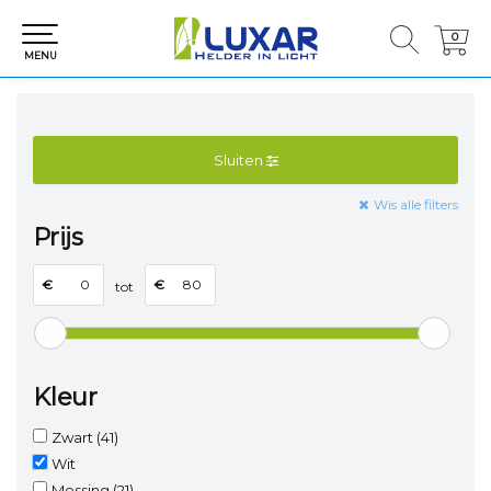
0
0
MENU
Sluiten
Wis alle filters
Prijs
€
€
tot
Kleur
Zwart
(41)
Wit
Messing
(21)