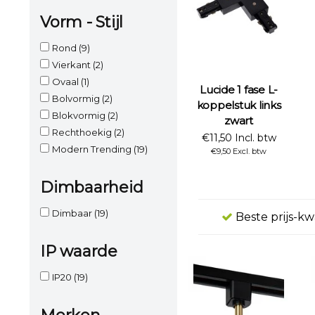
Vorm - Stijl
Rond
(9)
Vierkant
(2)
Ovaal
(1)
Lucide 1 fase L-
Bolvormig
(2)
koppelstuk links
Blokvormig
(2)
zwart
Rechthoekig
(2)
€11,50 Incl. btw
Modern Trending
(19)
€9,50 Excl. btw
Dimbaarheid
Dimbaar
(19)
Beste prijs-kw
IP waarde
IP20
(19)