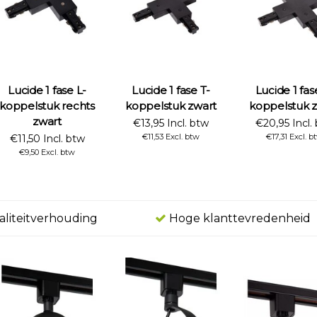
Lucide 1 fase L-
Lucide 1 fase T-
Lucide 1 fas
koppelstuk rechts
koppelstuk zwart
koppelstuk 
zwart
€13,95 Incl. btw
€20,95 Incl.
€11,53 Excl. btw
€17,31 Excl. b
€11,50 Incl. btw
€9,50 Excl. btw
aliteitverhouding
Hoge klanttevredenheid