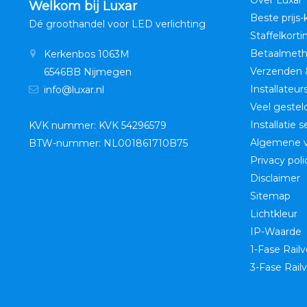
Over Luxar
Welkom bij Luxar
Beste prijs-
Dé groothandel voor LED verlichting
Staffelkorti
Betaalmet
Kerkenbos 1063M
Verzenden 
6546BB Nijmegen
Installateur
info@luxar.nl
Veel gestel
Installatie 
KVK nummer: KVK 54296579
Algemene 
BTW-nummer: NL001861710B75
Privacy poli
Disclaimer
Sitemap
Lichtkleur
IP-Waarde
1-Fase Railv
3-Fase Railv