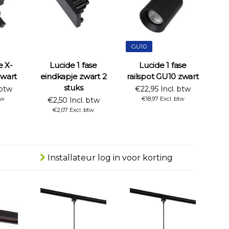
GU10
e X-
Lucide 1 fase
Lucide 1 fase
zwart
eindkapje zwart 2
railspot GU10 zwart
stuks
 btw
€22,95 Incl. btw
tw
€18,97 Excl. btw
€2,50 Incl. btw
€2,07 Excl. btw
Installateur log in voor korting