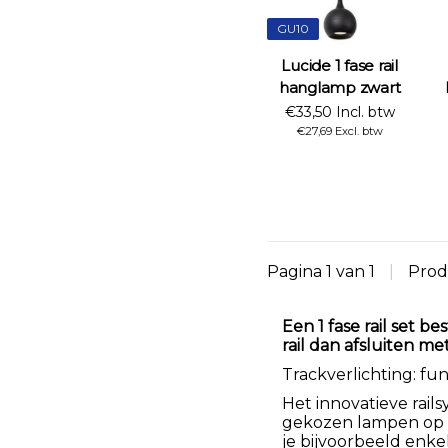
GU10
Lucide 1 fase rail
hanglamp zwart
€33,50 Incl. btw
€27,69 Excl. btw
Pagina 1 van 1
|
Prod
Een 1 fase rail set 
rail dan afsluiten me
Trackverlichting: func
Het innovatieve rails
gekozen lampen op e
je bijvoorbeeld enke