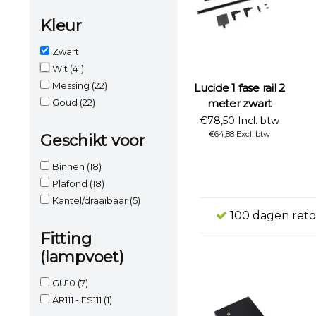
Kleur
Zwart
Wit
(41)
Messing
(22)
Lucide 1 fase rail 2
Goud
(22)
meter zwart
€78,50 Incl. btw
€64,88 Excl. btw
Geschikt voor
Binnen
(18)
Plafond
(18)
Kantel/draaibaar
(5)
100 dagen reto
Fitting
(lampvoet)
GU10
(7)
AR111 - ES111
(1)