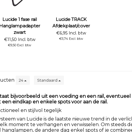
Lucide 1 fase rail
Lucide TRACK
Hanglampadapter
Afdekplaat/cover
zwart
€6,95 Incl. btw
€5,74 Excl. btw
€11,50 Incl. btw
€9,50 Excl. btw
ucten
24
Standaard
bestaat bijvoorbeeld uit een voeding en een rail, event
t een eindkap en enkele spots voor aan de rail.
tioneel en stijlvol tegelijk
ysteem van Lucide is de laatste nieuwe trend in de verli
lk moment te verhangen en verwisselen. Om steeds de i
l hanglampen, de andere dag enkel spots of je combinee