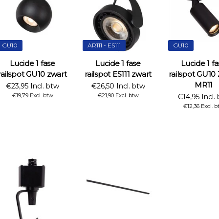
GU10
AR111 - ES111
GU10
Lucide 1 fase
Lucide 1 fase
Lucide 1 f
railspot GU10 zwart
railspot ES111 zwart
railspot GU10
MR11
€23,95 Incl. btw
€26,50 Incl. btw
€19,79 Excl. btw
€21,90 Excl. btw
€14,95 Incl.
€12,36 Excl. b