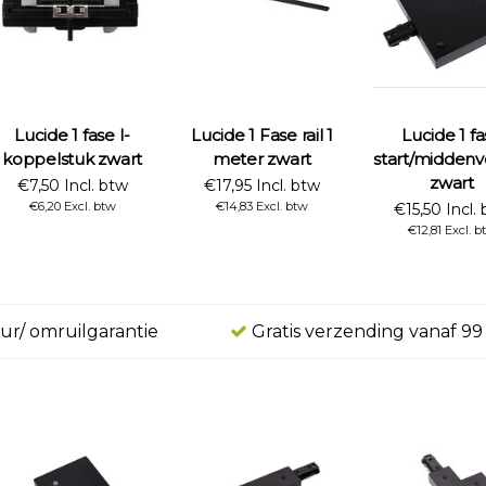
Lucide 1 fase I-
Lucide 1 Fase rail 1
Lucide 1 f
koppelstuk zwart
meter zwart
start/midden
zwart
€7,50 Incl. btw
€17,95 Incl. btw
€6,20 Excl. btw
€14,83 Excl. btw
€15,50 Incl.
€12,81 Excl. b
ur/ omruilgarantie
Gratis verzending vanaf 99