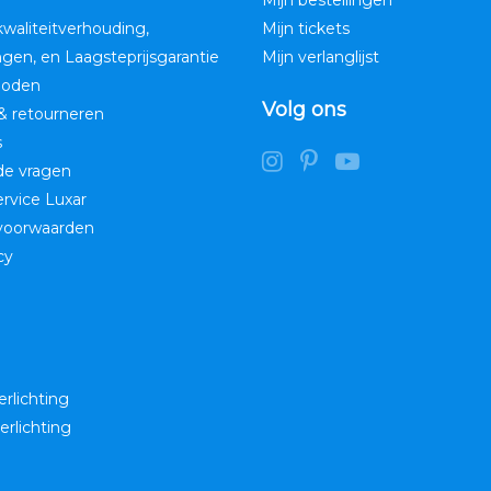
Mijn bestellingen
kwaliteitverhouding,
Mijn tickets
ngen, en Laagsteprijsgarantie
Mijn verlanglijst
hoden
Volg ons
& retourneren
s
de vragen
service Luxar
voorwaarden
cy
erlichting
erlichting