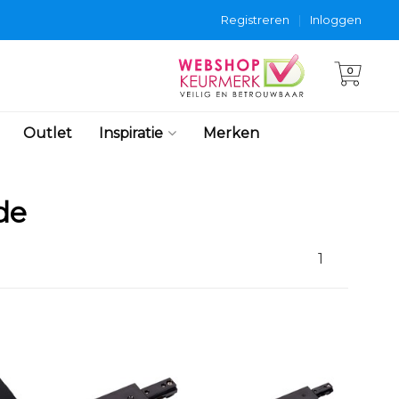
Registreren
|
Inloggen
0
Outlet
Inspiratie
Merken
de
1